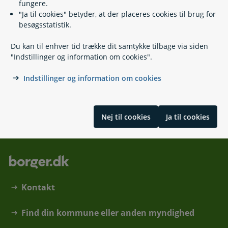
fungere.
"Ja til cookies" betyder, at der placeres cookies til brug for
Børne- og ungeydelse
besøgsstatistik.
Børnetilskud
Børnebidrag
Du kan til enhver tid trække dit samtykke tilbage via siden
Bidrag ved fødsel og navngivning
"Indstillinger og information om cookies".
Konfirmations- og beklædningsbidrag
Uddannelsesbidrag
Indstillinger og information om cookies
Ægtefællebidrag
Skrevet af Udbetaling Danmark
Nej til cookies
Ja til cookies
Kontakt
Find din kommune eller anden myndighed