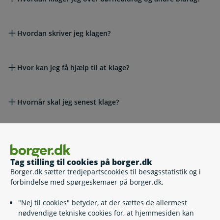
Hvordan skriver jeg klagen?
Hvor kan jeg få hjælp til at klage?
Hvornår skal jeg senest klage?
Hvad sker der, efter jeg har klaget?
Tag stilling til cookies på borger.dk
Hvad kan jeg ellers gøre?
Borger.dk sætter tredjepartscookies til besøgsstatistik og i
forbindelse med spørgeskemaer på borger.dk.
"Nej til cookies" betyder, at der sættes de allermest
Relaterede emner
nødvendige tekniske cookies for, at hjemmesiden kan