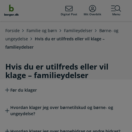
dens
hold
Digital Post
Mit Overblik
Menu
borger.dk
Forside
Familie og børn
Familieydelser
Børne- og
ungeydelse
Hvis du er utilfreds eller vil klage –
familieydelser
Hvis du er utilfreds eller vil
klage – familieydelser
Læs mere om emnet
Før du klager
Hvordan klager jeg over børnetilskud og børne- og
ungeydelse?
Hvordan klager jeg over børnebidrag og andre bidrag?