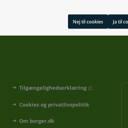
Nej til cookies
Ja til 
Tilgængelighedserklæring
Cookies og privatlivspolitik
Om borger.dk