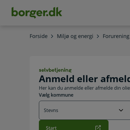
dens
hold
Forside
Miljø og energi
Forurening
Anmeld eller afm
Anmeld eller afmel
Her kan du anmelde eller afmelde din olie
Vælg kommune
Start