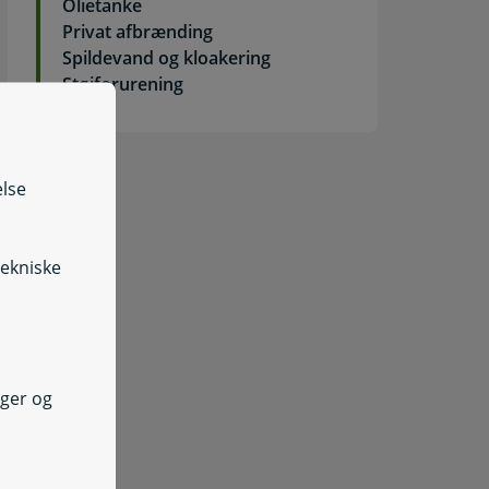
Olietanke
Privat afbrænding
Spildevand og kloakering
Støjforurening
else
tekniske
nger og