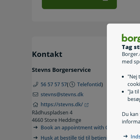
Tag st
Kontakt
Borger.
med sp
Stevns Borgerservice
"Nej 
cooki
56 57 57 57
(
Telefontid
)
"Ja t
stevns@stevns.dk
besøg
https://stevns.dk/
Rådhuspladsen 4
Du kan t
4660 Store Heddinge
informa
Book an appointment with Citizen Servic
Ind
Husk at bestille tid til betjening i Borgers