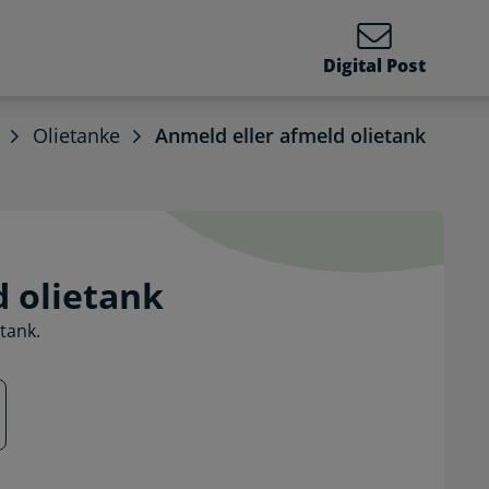
Digital Post
Olietanke
Anmeld eller afmeld olietank
eld olietank. Selvbetjen
d olietank
tank.