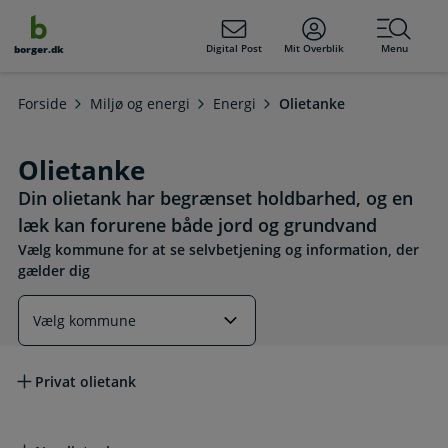
dens
hold
Digital Post
Mit Overblik
Menu
borger.dk
Forside
Miljø og energi
Energi
Olietanke
Olietanke
Din olietank har begrænset holdbarhed, og en
læk kan forurene både jord og grundvand
Vælg kommune for at se selvbetjening og information, der
gælder dig
Læs mere om emnet
Privat olietank