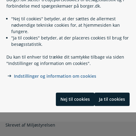
forbindelse med spørgeskemaer på borger.dk.
Lovgivning
"Nej til cookies" betyder, at der sættes de allermest
nødvendige tekniske cookies for, at hjemmesiden kan
fungere.
Læs også
"Ja til cookies" betyder, at der placeres cookies til brug for
besøgsstatistik.
Du kan til enhver tid trække dit samtykke tilbage via siden
Relaterede emner
"Indstillinger og information om cookies".
Elforbrug og elpriser
Indstillinger og information om cookies
Indefrysning af energiudgifter
Mærkning af boliger og hvidevarer
Miljøvenlig opvarmning
Nej til cookies
Ja til cookies
Vedvarende energi
Sommertid
Skrevet af Miljøstyrelsen