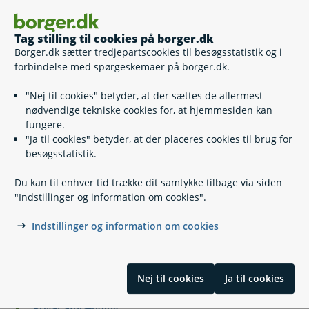
Afgørelsesportalen for Miljø-
Tag stilling til cookies på borger.dk
Selv
og Fødevareklagenævnet
Borger.dk sætter tredjepartscookies til besøgsstatistik og i
forbindelse med spørgeskemaer på borger.dk.
Lovgivning
"Nej til cookies" betyder, at der sættes de allermest
nødvendige tekniske cookies for, at hjemmesiden kan
fungere.
Læs også
"Ja til cookies" betyder, at der placeres cookies til brug for
besøgsstatistik.
Relaterede emner
Du kan til enhver tid trække dit samtykke tilbage via siden
"Indstillinger og information om cookies".
Akut forurening
Indstillinger og information om cookies
Industri og forurening
Landbrug og forurening
Luftforurening
Nej til cookies
Ja til cookies
Nabostøj
Olietanke
Privat afbrænding