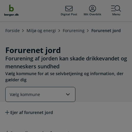
dens
hold
Digital Post
Mit Overblik
Menu
borger.dk
Forside
Miljø og energi
Forurening
Forurenet jord
Forurenet jord
Forurening af jorden kan skade drikkevandet og
menneskers sundhed
Vælg kommune for at se selvbetjening og information, der
gælder dig
Læs mere om emnet
Ejer af forurenet jord