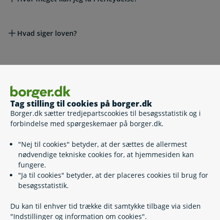
Hvad siger loven?
Relaterede emner
Lønmodtager på barsel
Tag stilling til cookies på borger.dk
Selvstændig på barsel
Borger.dk sætter tredjepartscookies til besøgsstatistik og i
Ledig på barsel
forbindelse med spørgeskemaer på borger.dk.
Studerende og nyuddannede på barsel
Hvis du ikke har ret til barselsdagpenge
"Nej til cookies" betyder, at der sættes de allermest
Nærtstående familiemedlem på barsel
nødvendige tekniske cookies for, at hjemmesiden kan
Social forælder på barsel
fungere.
Surrogataftaler indgået den 1. januar 2025 eller senere
"Ja til cookies" betyder, at der placeres cookies til brug for
Sorgorlov
besøgsstatistik.
Du kan til enhver tid trække dit samtykke tilbage via siden
Skrevet af Udbetaling Danmark
"Indstillinger og information om cookies".