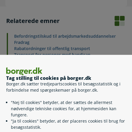
Relaterede emner
Befordringstilskud til arbejdsmarkedsuddannelser
Fradrag
Rabatordninger til offentlig transport
Transport for personer med handicap
Transport til lægehjælp
Ungdomskort
Skolekørsel
Tag stilling til cookies på borger.dk
Borger.dk sætter tredjepartscookies til besøgsstatistik og i
forbindelse med spørgeskemaer på borger.dk.
Kontakt
"Nej til cookies" betyder, at der sættes de allermest
nødvendige tekniske cookies for, at hjemmesiden kan
Danske Handicaporganisationers Brugerservice
fungere.
"Ja til cookies" betyder, at der placeres cookies til brug for
36 75 17 93
(
Telefontid
)
besøgsstatistik.