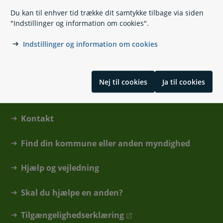
https://handicap.dk/brugerservice-forside
Du kan til enhver tid trække dit samtykke tilbage via siden
Blekinge Boulevard 2
"Indstillinger og information om cookies".
2630 Taastrup
Indstillinger og information om cookies
Nej til cookies
Ja til cookies
Kontakt
Find din kommune eller anden myndighed
Hjælp og vejledning
Skal du hjælpe en anden?
Tilgængelighedserklæring