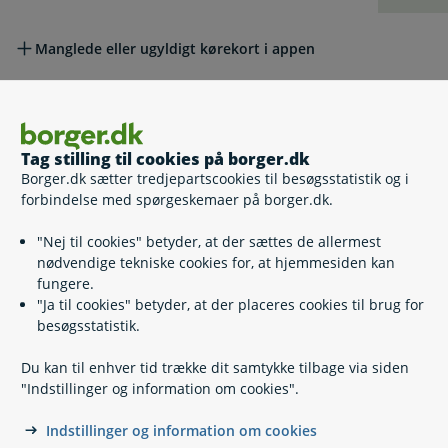
Manglede eller ugyldigt kørekort i appen
Kørekort forsvinder i appen på iPhone: Genstart appen
Tag stilling til cookies på borger.dk
Borger.dk sætter tredjepartscookies til besøgsstatistik og i
Lovgivning
forbindelse med spørgeskemaer på borger.dk.
"Nej til cookies" betyder, at der sættes de allermest
Læs også
nødvendige tekniske cookies for, at hjemmesiden kan
fungere.
"Ja til cookies" betyder, at der placeres cookies til brug for
besøgsstatistik.
Relaterede emner
Du kan til enhver tid trække dit samtykke tilbage via siden
"Indstillinger og information om cookies".
Kørekort - de forskellige kategorier
Forny dit kørekort
Indstillinger og information om cookies
Ødelagt, tabt eller stjålet kørekort