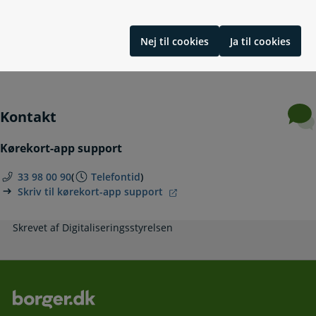
Køreprøve og køreundervisning
Udenlandsk kørekort i Danmark
Dansk kørekort i udlandet
Nej til cookies
Ja til cookies
Generhverv efter frakendelse af kørekort
Kontakt
Kørekort-app support
33 98 00 90
(
Telefontid
)
Skriv til kørekort-app support
Skrevet af Digitaliseringsstyrelsen