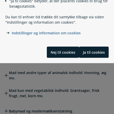
"Ja til cookies" betyder, at der placeres cookies til brug for
med til Danmark
besøgsstatistik.
Du kan til enhver tid trække dit samtykke tilbage via siden
Tupilakker
"Indstillinger og information om cookies".
Indstillinger og information om cookies
Fisk og fiskevarer
Nej til cookies
Ja til cookies
Kød og mejeri: Kødprodukter, mælk, nudler
Mad med andre typer af animalsk indhold: Honning, æg
mv.
Mad kun med vegetabilsk indhold: Grøntsager, frisk
frugt, mel, korn mv.
Babymad og modermælkserstatning