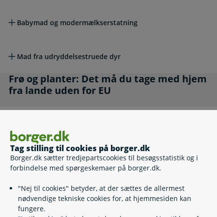
Babymad og modermælkserstatning
Mad fra udryddelsestruede dyr
Frø og planter: Det må du tage med hjem fra l
Frø og planter: Det må du tage med hjem
fra lande uden for EU
Potteplanter, afskårne blomster, frø til plantning, jord
mv.
Tag stilling til cookies på borger.dk
Husk plantesundhedscertifikat og importkontrol
Borger.dk sætter tredjepartscookies til besøgsstatistik og i
forbindelse med spørgeskemaer på borger.dk.
"Nej til cookies" betyder, at der sættes de allermest
Er planten invasiv, fredet eller truet
nødvendige tekniske cookies for, at hjemmesiden kan
fungere.
Færøerne og Grønland: Det må du tage med ti
Færøerne og Grønland: Det må du tage