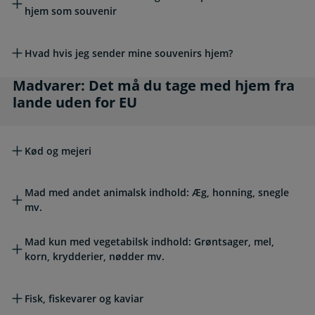
hjem som souvenir
Hvad hvis jeg sender mine souvenirs hjem?
Madvarer: Det må du tage med hjem fra lande 
Madvarer: Det må du tage med hjem fra
lande uden for EU
Kød og mejeri
Mad med andet animalsk indhold: Æg, honning, snegle
mv.
Mad kun med vegetabilsk indhold: Grøntsager, mel,
korn, krydderier, nødder mv.
Fisk, fiskevarer og kaviar