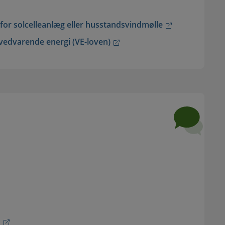
e for solcelleanlæg eller husstandsvindmølle
vedvarende energi (VE-loven)
r