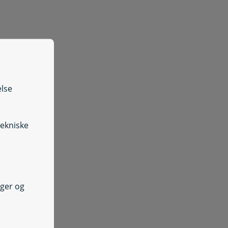
else
tekniske
nger og