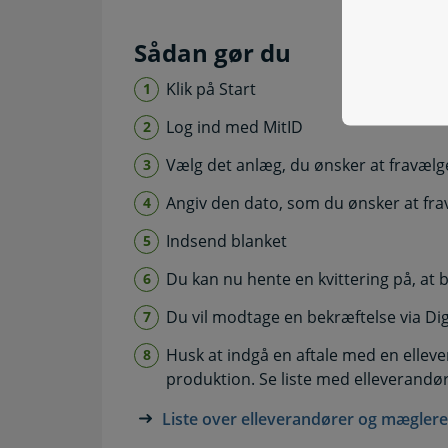
Sådan gør du
Klik på Start
Log ind med MitID
Vælg det anlæg, du ønsker at fravælge
Angiv den dato, som du ønsker at frav
Indsend blanket
Du kan nu hente en kvittering på, at 
Du vil modtage en bekræftelse via Digi
Husk at indgå en aftale med en ellev
produktion. Se liste med elleverandør
Liste over elleverandører og mæglere