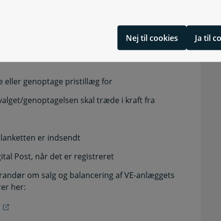
Nej til cookies
Ja til 
 eller genoptage pristillæg for
alget/genoptagelsen skal træde i kraft fra
blanketten er indsendt
tal Post, når det er registreret
erandør om salg og balancering af VE-anlæggets
er her: