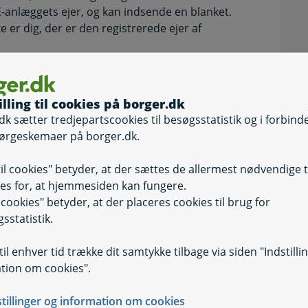
E-anlæggets ejer, og kan indsende en blanket.
ke er dig, der er den registrerede ejer af
 overtaget ejendommen med VE-anlægget efter
den største ejerandel eller den ældste ejer der er
illing til cookies på borger.dk
dk sætter tredjepartscookies til besøgsstatistik og i forbind
r af anlægget
ørgeskemaer på borger.dk.
er af anlægget, er det lejeren, der skal anmode om
til cookies" betyder, at der sættes de allermest nødvendige 
es for, at hjemmesiden kan fungere.
il cookies" betyder, at der placeres cookies til brug for
genoptage pristillægget, skal du først
sstatistik.
fte@ens.dk for at starte denne proces.
il enhver tid trække dit samtykke tilbage via siden "Indstilli
tion om cookies".
stillinger og information om cookies