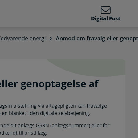
Digital Post
Vedvarende energi
Anmod om fravalg eller genopta
 eller genoptagelse af p
ller genoptagelse af
agsfri afsætning via aftagepligten kan fravælge
 en blanket i den digitale selvbetjening.
 finde dit anlægs GSRN (anlægsnummer) eller for
odkendt til pristillæg.