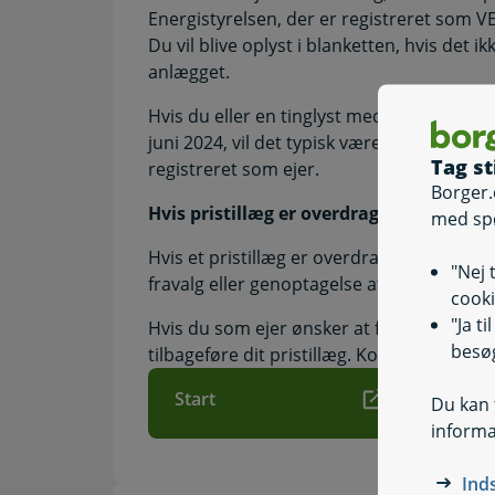
Energistyrelsen, der er registreret som V
Du vil blive oplyst i blanketten, hvis det ik
anlægget.
Hvis du eller en tinglyst medejer(e) har
juni 2024, vil det typisk være ejeren med 
Tag st
registreret som ejer.
Borger.
Hvis pristillæg er overdraget til en leje
med sp
Hvis et pristillæg er overdraget til en lej
"Nej 
fravalg eller genoptagelse af pristillæg.
cooki
"Ja t
Hvis du som ejer ønsker at fravælge eller 
besøg
tilbageføre dit pristillæg. Kontakt ejerski
Start
Du kan t
informa
Ind