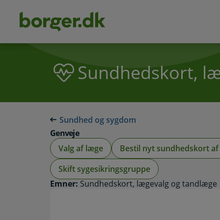
dens
hold
Sundhedskort, l
Sundhed og sygdom
Genveje
Valg af læge
Bestil nyt sundhedskort af 
Skift sygesikringsgruppe
Emner:
Sundhedskort, lægevalg og tandlæge