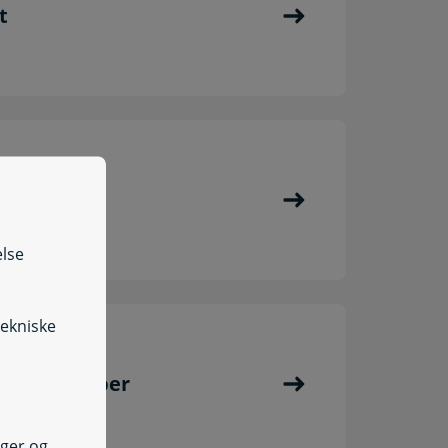
t
kringskort
else
tekniske
kringsgrupper
nger og