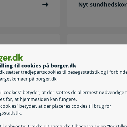
Nyt sundhedskor
Det blå EU-sygesi
illing til cookies på borger.dk
dk sætter tredjepartscookies til besøgsstatistik og i forbind
ørgeskemaer på borger.dk.
til cookies" betyder, at der sættes de allermest nødvendige 
es for, at hjemmesiden kan fungere.
il cookies" betyder, at der placeres cookies til brug for
Sygesikring og si
sstatistik.
il enhver tid trække dit samtykke tilbage via siden "Indstilli