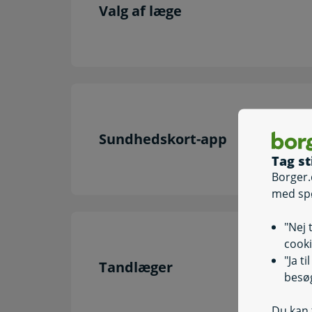
Valg af læge
Sundhedskort-app
Tag st
Borger.
med sp
"Nej 
cooki
"Ja t
Tandlæger
besøg
Du kan t