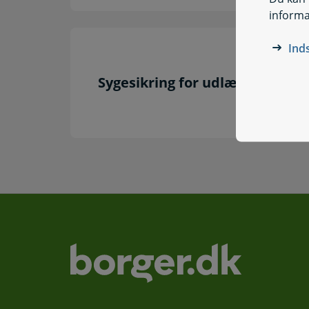
informa
Ind
Sygesikring for udlændinge i 