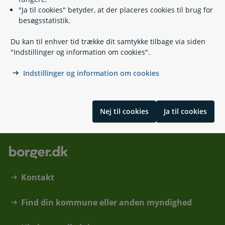
"Ja til cookies" betyder, at der placeres cookies til brug for
Relaterede emner
besøgsstatistik.
Før du går bort - de vigtige overvejelser
Du kan til enhver tid trække dit samtykke tilbage via siden
Hospice
"Indstillinger og information om cookies".
Behandlingstestamente
Livstestamente
Indstillinger og information om cookies
Skrevet af Børne-, Ældre- og Boligministeriet
Nej til cookies
Ja til cookies
Kontakt
Find din kommune eller anden myndighed