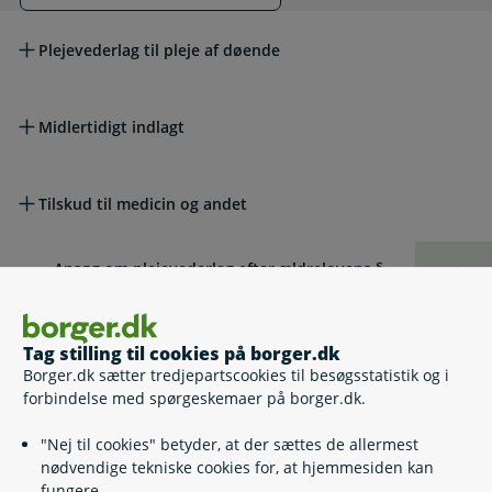
Læs mere om emnet
Plejevederlag til pleje af døende
Midlertidigt indlagt
Tilskud til medicin og andet
Ansøg om plejevederlag efter ældrelovens §
Selv
23
Tag stilling til cookies på borger.dk
Lovgivning
Borger.dk sætter tredjepartscookies til besøgsstatistik og i
forbindelse med spørgeskemaer på borger.dk.
Læs også
"Nej til cookies" betyder, at der sættes de allermest
nødvendige tekniske cookies for, at hjemmesiden kan
fungere.