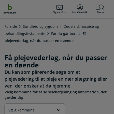
dens
hold
Digital Post
Mit Overblik
Menu
borger.dk
Forside
Sundhed og sygdom
Dødsfald, hospice og
behandlingstestamente
Før du går bort
Få
plejevederlag, når du passer en døende
Få plejevederlag, når du passer
en døende
Du kan som pårørende søge om et
plejevederlag til at pleje en nær slægtning eller
ven, der ønsker at dø hjemme
Vælg kommune for at se selvbetjening og information, der
gælder dig