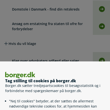
Domstole i Danmark - find din retskreds
Selv
Ansøg om erstatning fra staten til ofre for
Selv
forbrydelser
Hvis du vil klage
Klag over advokaters adfærd eller salær
Selv
Lovgivning
Tag stilling til cookies på borger.dk
Borger.dk sætter tredjepartscookies til besøgsstatistik og i
forbindelse med spørgeskemaer på borger.dk.
Læs også
"Nej til cookies" betyder, at der sættes de allermest
nødvendige tekniske cookies for, at hjemmesiden kan