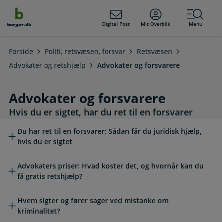
dens
hold
Digital Post
Mit Overblik
Menu
borger.dk
Forside
Politi, retsvæsen, forsvar
Retsvæsen
Advokater og retshjælp
Advokater og forsvarere
Advokater og forsvarere
Hvis du er sigtet, har du ret til en forsvarer
Læs mere om emnet
Du har ret til en forsvarer: Sådan får du juridisk hjælp,
hvis du er sigtet
Advokaters priser: Hvad koster det, og hvornår kan du
få gratis retshjælp?
Hvem sigter og fører sager ved mistanke om
kriminalitet?