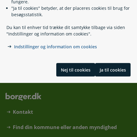
fungere.
Relaterede emner
"Ja til cookies" betyder, at der placeres cookies til brug for
besøgsstatistik.
Advokathjælp i særlige sager
Du kan til enhver tid trække dit samtykke tilbage via siden
Fri proces
"Indstillinger og information om cookies".
Klage til den Europæiske Menneskerettighedsdomstol
Retshjælp i udlandet
Indstillinger og information om cookies
Sagsomkostninger ved retssager
Skrevet af borger.dk
Nej til cookies
Ja til cookies
Kontakt
Find din kommune eller anden myndighed