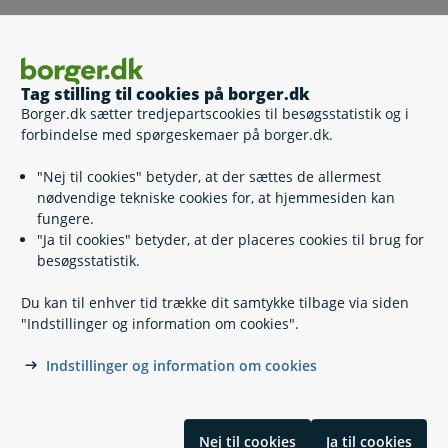
Du skal søge adgang til visse arkivalier
Tag stilling til cookies på borger.dk
Hvis du vil klage
Borger.dk sætter tredjepartscookies til besøgsstatistik og i
forbindelse med spørgeskemaer på borger.dk.
Lovgivning
"Nej til cookies" betyder, at der sættes de allermest
nødvendige tekniske cookies for, at hjemmesiden kan
fungere.
Læs også
"Ja til cookies" betyder, at der placeres cookies til brug for
besøgsstatistik.
Du kan til enhver tid trække dit samtykke tilbage via siden
Relaterede emner
"Indstillinger og information om cookies".
Indstillinger og information om cookies
Almennyttigt lotteri
Medlemskab af folkekirken
Tilladelse til indsamling
Lejlighedstilladelse til udskænkning af alkohol ved et
Nej til cookies
Ja til cookies