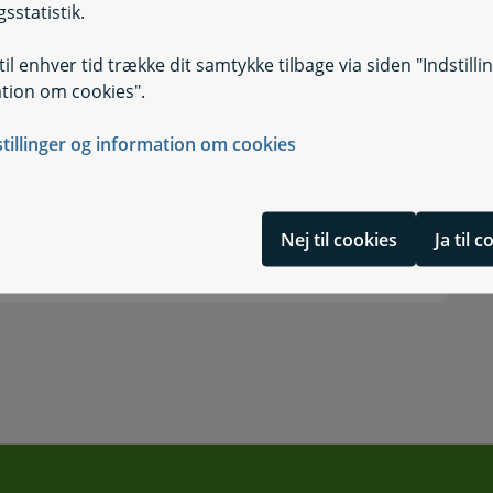
sstatistik.
il enhver tid trække dit samtykke tilbage via siden "Indstilli
tion om cookies".
stillinger og information om cookies
Nej til cookies
Ja til 