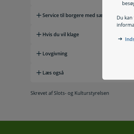
besøg
Service til borgere med særlige behov
Du kan t
informa
Hvis du vil klage
Ind
Lovgivning
Læs også
Skrevet af Slots- og Kulturstyrelsen