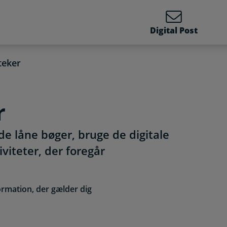
Digital Post
teker
r
e låne bøger, bruge de digitale
viteter, der foregår
ormation, der gælder dig