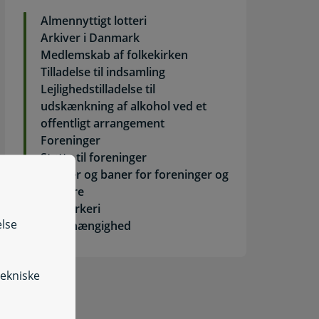
Almennyttigt lotteri
Arkiver i Danmark
Medlemskab af folkekirken
Tilladelse til indsamling
Lejlighedstilladelse til
t bibliotek på nettet
udskænkning af alkohol ved et
offentligt arrangement
Foreninger
Støtte til foreninger
Lokaler og baner for foreninger og
borgere
Fyrværkeri
else
Spilafhængighed
tekniske
Søg arrangementer i kommunen