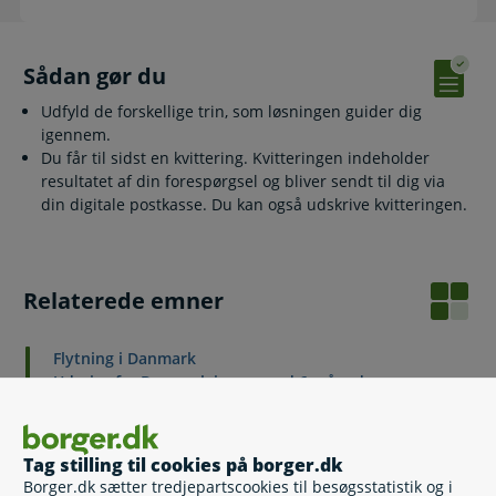
Sådan gør du
Udfyld de forskellige trin, som løsningen guider dig
igennem.
Du får til sidst en kvittering. Kvitteringen indeholder
resultatet af din forespørgsel og bliver sendt til dig via
din digitale postkasse. Du kan også udskrive kvitteringen.
Relaterede emner
Flytning i Danmark
Udrejse fra Danmark i mere end 6 måneder
Flytning til Danmark
Navne- og adressebeskyttelse
Tag stilling til cookies på borger.dk
Borger.dk sætter tredjepartscookies til besøgsstatistik og i