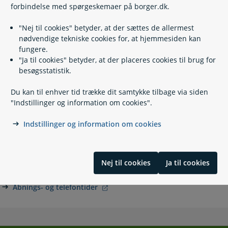
forbindelse med spørgeskemaer på borger.dk.
Kontakt
"Nej til cookies" betyder, at der sættes de allermest
Fanø Borgerservice
nødvendige tekniske cookies for, at hjemmesiden kan
fungere.
76 66 06 60
"Ja til cookies" betyder, at der placeres cookies til brug for
besøgsstatistik.
raadhuset@fanoe.dk
Du kan til enhver tid trække dit samtykke tilbage via siden
https://www.fanoe.dk/
"Indstillinger og information om cookies".
Skolevej 5
Nordby
Indstillinger og information om cookies
6720 Fanø
Book an appointment with Citizen Service
Husk tidsbestilling ved andre henvendelser end pas og
Nej til cookies
Ja til cookies
kørekort
Åbnings- og telefontider