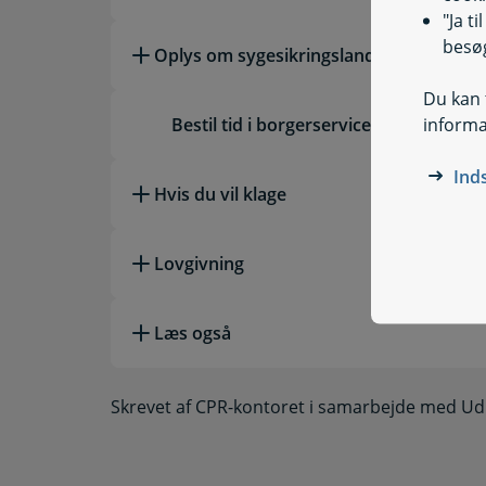
"Ja t
besøg
Oplys om sygesikringsland
Du kan t
informa
Bestil tid i borgerservice
Ind
Hvis du vil klage
Lovgivning
Læs også
Skrevet af CPR-kontoret i samarbejde med U