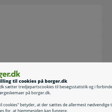
illing til cookies på borger.dk
dk sætter tredjepartscookies til besøgsstatistik og i forbind
ørgeskemaer på borger.dk.
 countries
Selvbetjening
Selvbetjening, A
til cookies" betyder, at der sættes de allermest nødvendige 
es for, at hjemmesiden kan fungere.