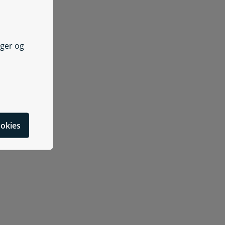
Oplys om sygesikringsland
nger og
stil tid i borgerservice
cookies