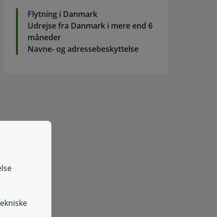
Flytning i Danmark
Udrejse fra Danmark i mere end 6
måneder
Navne- og adressebeskyttelse
else
nmeld indrejse/Arrivals from foreign countries
tekniske