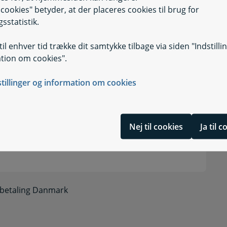
il cookies" betyder, at der placeres cookies til brug for
sstatistik.
Selvbetjening
Selvbetjening, 
il enhver tid trække dit samtykke tilbage via siden "Indstilli
tion om cookies".
Selvbetjening
Selvbetjening, Be
stillinger og information om cookies
Nej til cookies
Ja til 
dbetaling Danmark