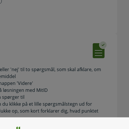
eller 'nej' til to spørgsmål, som skal afklare, om
pemiddel
knappen 'Videre'
på løsningen med MitID
 spørger til
 du klikke på et lille spørgsmålstegn ud for
 dukke op, som kort forklarer dig, hvad punktet
du en kvittering for din ansøgning.