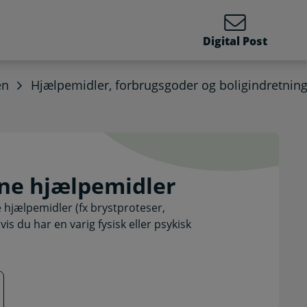
Digital Post
en
Hjælpemidler, forbrugsgoder og boligindretnin
årne hjælpemidler. Selv
ne hjælpemidler
 hjælpemidler (fx brystproteser,
s du har en varig fysisk eller psykisk