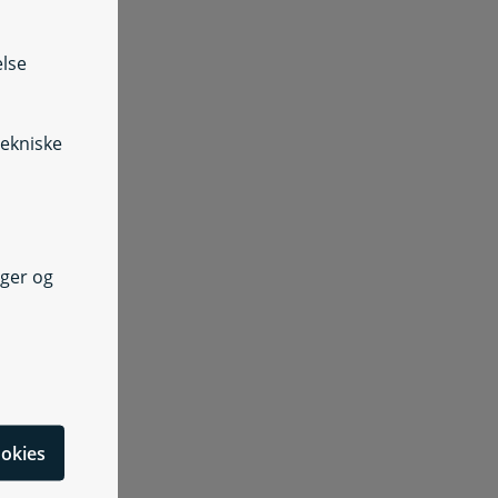
else
og tredjepart) efter lov om s
tekniske
nger og
cookies