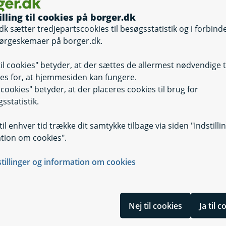
illing til cookies på borger.dk
dk sætter tredjepartscookies til besøgsstatistik og i forbind
 hjælpemidler (for pårørende 
ørgeskemaer på borger.dk.
de og
Selvbetjening
til cookies" betyder, at der sættes de allermest nødvendige 
es for, at hjemmesiden kan fungere.
cial
il cookies" betyder, at der placeres cookies til brug for
sstatistik.
il enhver tid trække dit samtykke tilbage via siden "Indstilli
tion om cookies".
stillinger og information om cookies
Nej til cookies
Ja til 