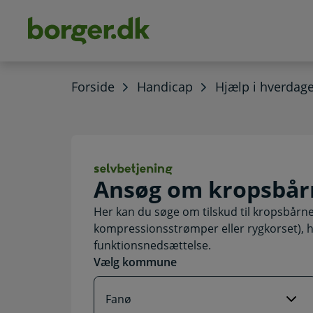
dens
hold
Forside
Handicap
Hjælp i hverdag
Ansøg om kropsb
Ansøg om kropsbår
Her kan du søge om tilskud til kropsbårne
kompressionsstrømper eller rygkorset), hvi
funktionsnedsættelse.
Vælg kommune