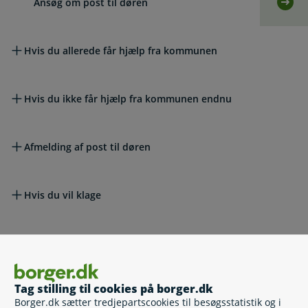
Ansøg om post til døren
Selv
Hvis du allerede får hjælp fra kommunen
Hvis du ikke får hjælp fra kommunen endnu
Afmelding af post til døren
Hvis du vil klage
Lovgivning
Tag stilling til cookies på borger.dk
Læs også
Borger.dk sætter tredjepartscookies til besøgsstatistik og i