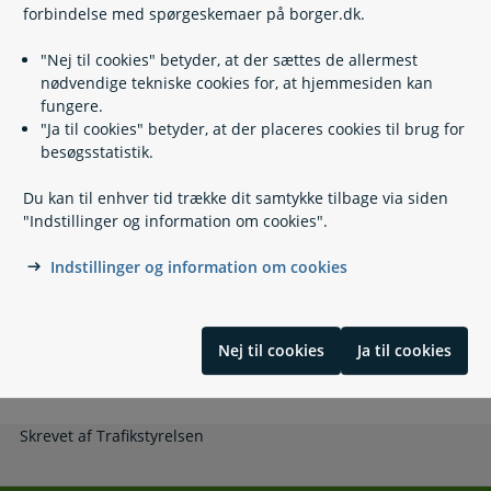
forbindelse med spørgeskemaer på borger.dk.
Relaterede emner
"Nej til cookies" betyder, at der sættes de allermest
nødvendige tekniske cookies for, at hjemmesiden kan
fungere.
Transport for personer med handicap
"Ja til cookies" betyder, at der placeres cookies til brug for
Hjælpemidler, forbrugsgoder og boligindretning
besøgsstatistik.
Høreapparat
Hjælp til dækning af kompensationsberettigende
Du kan til enhver tid trække dit samtykke tilbage via siden
udgifter for voksne
"Indstillinger og information om cookies".
Ledsageordning
Omsorgsorlov
Indstillinger og information om cookies
Støtte til at passe nærtstående med handicap eller
alvorlig sygdom
Borgerstyret personlig assistance, BPA
Nej til cookies
Ja til cookies
Træning og socialpædagogisk bistand
Tolkning for personer med hørehandicap
Skrevet af Trafikstyrelsen