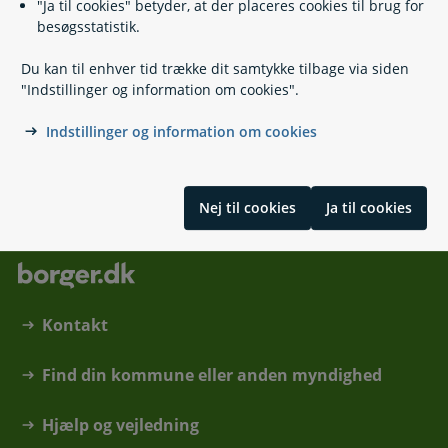
"Ja til cookies" betyder, at der placeres cookies til brug for
Nordby
besøgsstatistik.
6720 Fanø
Book an appointment with Citizen Service
Du kan til enhver tid trække dit samtykke tilbage via siden
Husk tidsbestilling ved andre henvendelser end pas og
"Indstillinger og information om cookies".
kørekort
Indstillinger og information om cookies
Åbnings- og telefontider
Nej til cookies
Ja til cookies
Kontakt
Find din kommune eller anden myndighed
Hjælp og vejledning