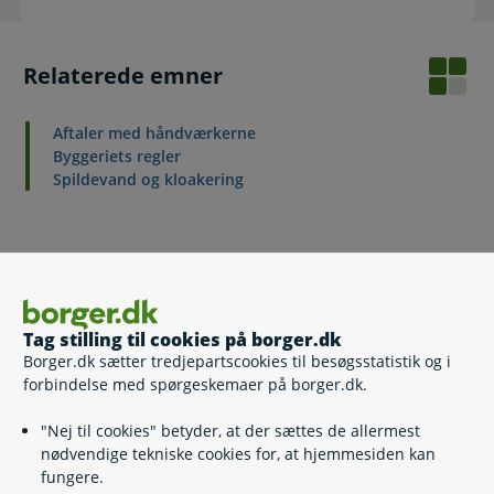
Relaterede emner
Aftaler med håndværkerne
Byggeriets regler
Spildevand og kloakering
Kontakt
Fanø Borgerservice
Tag stilling til cookies på borger.dk
Borger.dk sætter tredjepartscookies til besøgsstatistik og i
76 66 06 60
forbindelse med spørgeskemaer på borger.dk.
raadhuset@fanoe.dk
"Nej til cookies" betyder, at der sættes de allermest
https://www.fanoe.dk/
nødvendige tekniske cookies for, at hjemmesiden kan
fungere.
Skolevej 5