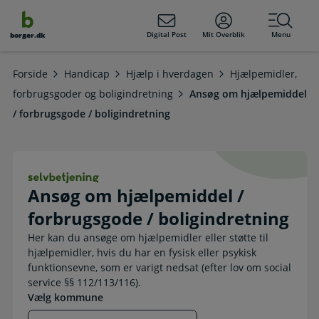
dens
hold
Digital Post
Mit Overblik
Menu
borger.dk
Forside
Handicap
Hjælp i hverdagen
Hjælpemidler,
forbrugsgoder og boligindretning
Ansøg om hjælpemiddel
/ forbrugsgode / boligindretning
Ansøg om hjælpemiddel / forbrugsgo
Ansøg om hjælpemiddel /
forbrugsgode / boligindretning
Her kan du ansøge om hjælpemidler eller støtte til
hjælpemidler, hvis du har en fysisk eller psykisk
funktionsevne, som er varigt nedsat (efter lov om social
service §§ 112/113/116).
Vælg kommune