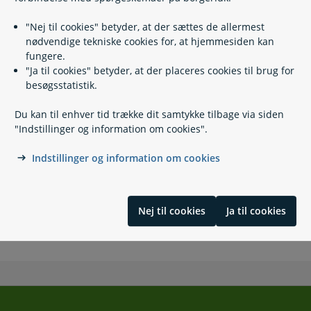
Tolkning for personer med hørehandicap
Post til døren
"Nej til cookies" betyder, at der sættes de allermest
nødvendige tekniske cookies for, at hjemmesiden kan
fungere.
"Ja til cookies" betyder, at der placeres cookies til brug for
Kontakt
besøgsstatistik.
Sundhed og Omsorg, Myndighedsafdelingen -
Du kan til enhver tid trække dit samtykke tilbage via siden
Ringkøbing-Skjern Kommune
"Indstillinger og information om cookies".
99 74 17 58
(
Telefontid
)
Indstillinger og information om cookies
sundhed.omsorg@rksk.dk
https://www.rksk.dk/
Nej til cookies
Ja til cookies
Rødkløvervej 4
6950 Ringkøbing