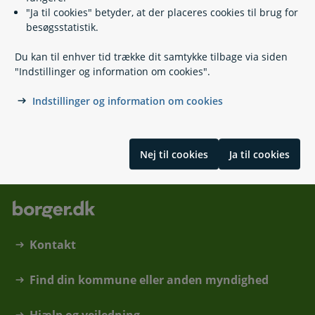
Relaterede emner
"Ja til cookies" betyder, at der placeres cookies til brug for
besøgsstatistik.
Godkendelse af udenlandske eksamener
Borger fra et land uden for EU/EØS - Hvordan kan jeg
Du kan til enhver tid trække dit samtykke tilbage via siden
studere i Danmark?
"Indstillinger og information om cookies".
Opholdsgrundlag, når du modtager ydelser fra
Udbetaling Danmark
Indstillinger og information om cookies
Skrevet af Uddannelses- og Forskningsstyrelsen
Nej til cookies
Ja til cookies
Kontakt
Find din kommune eller anden myndighed
Hjælp og vejledning