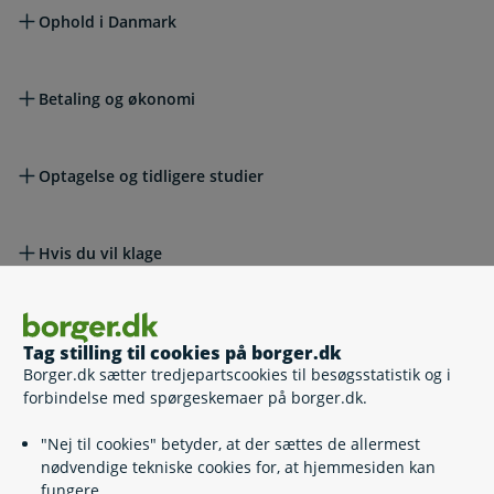
Ophold i Danmark
Betaling og økonomi
Optagelse og tidligere studier
Hvis du vil klage
Lovgivning
Tag stilling til cookies på borger.dk
Borger.dk sætter tredjepartscookies til besøgsstatistik og i
forbindelse med spørgeskemaer på borger.dk.
Læs også
"Nej til cookies" betyder, at der sættes de allermest
nødvendige tekniske cookies for, at hjemmesiden kan
fungere.