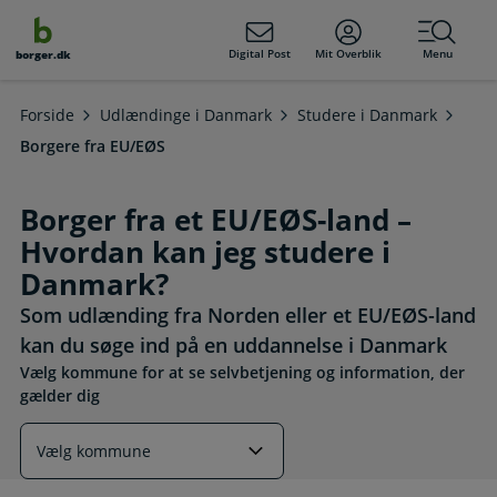
dens
hold
Digital Post
Mit Overblik
Menu
borger.dk
Forside
Udlændinge i Danmark
Studere i Danmark
Borgere fra EU/EØS
Borger fra et EU/EØS-land –
Hvordan kan jeg studere i
Danmark?
Som udlænding fra Norden eller et EU/EØS-land
kan du søge ind på en uddannelse i Danmark
Vælg kommune for at se selvbetjening og information, der
gælder dig
Læs mere om emnet