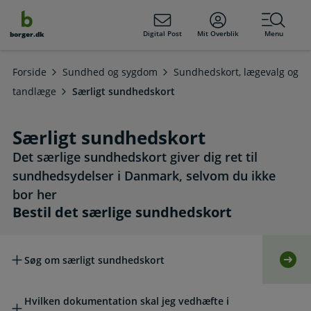
dens
hold
Digital Post
Mit Overblik
Menu
borger.dk
Forside
Sundhed og sygdom
Sundhedskort, lægevalg og
tandlæge
Særligt sundhedskort
Særligt sundhedskort
Det særlige sundhedskort giver dig ret til
sundhedsydelser i Danmark, selvom du ikke
bor her
Bestil det særlige sundhedskort
Bestil det særlige sundhedskort
Søg om særligt sundhedskort
Selv
Hvilken dokumentation skal jeg vedhæfte i