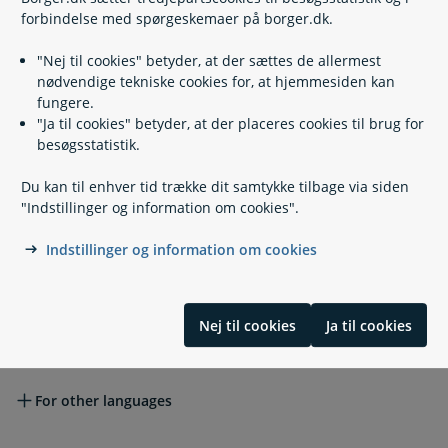
Fuldmagt - hvis en anden skal hjælpe
forbindelse med spørgeskemaer på borger.dk.
"Nej til cookies" betyder, at der sættes de allermest
Hvornår får jeg svar på min ansøgning?
nødvendige tekniske cookies for, at hjemmesiden kan
fungere.
"Ja til cookies" betyder, at der placeres cookies til brug for
besøgsstatistik.
Hvis du vil klage
Du kan til enhver tid trække dit samtykke tilbage via siden
"Indstillinger og information om cookies".
Lovgivning
Indstillinger og information om cookies
Læs også
Nej til cookies
Ja til cookies
Other languages
Other languages
For other languages