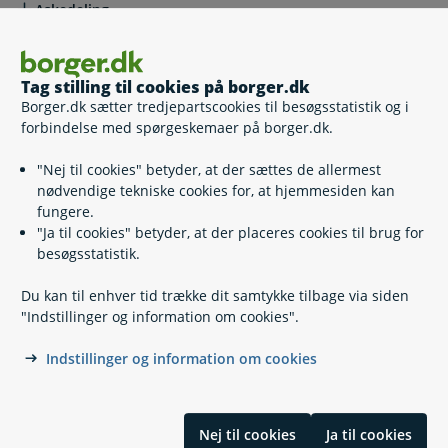
Askedeling
Urnenedsættelse på privat ejendom eller grund
Tag stilling til cookies på borger.dk
Borger.dk sætter tredjepartscookies til besøgsstatistik og i
forbindelse med spørgeskemaer på borger.dk.
Hvis du vil klage
"Nej til cookies" betyder, at der sættes de allermest
nødvendige tekniske cookies for, at hjemmesiden kan
fungere.
Lovgivning
"Ja til cookies" betyder, at der placeres cookies til brug for
besøgsstatistik.
Læs også
Du kan til enhver tid trække dit samtykke tilbage via siden
"Indstillinger og information om cookies".
Indstillinger og information om cookies
Relaterede emner
Dødsfald
Nej til cookies
Ja til cookies
Begravelseshjælp