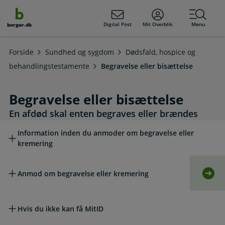
dens
hold
Digital Post
Mit Overblik
Menu
borger.dk
Forside
Sundhed og sygdom
Dødsfald, hospice og
behandlingstestamente
Begravelse eller bisættelse
Begravelse eller bisættelse
En afdød skal enten begraves eller brændes
Læs mere om emnet
Information inden du anmoder om begravelse eller
kremering
Anmod om begravelse eller kremering
Selv
Hvis du ikke kan få MitID