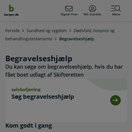
dens
hold
Digital Post
Mit Overblik
Menu
borger.dk
Forside
Sundhed og sygdom
Dødsfald, hospice og
behandlingstestamente
Begravelseshjælp
Begravelseshjælp
Du kan søge om begravelseshjælp, hvis du har
fået boet udlagt af Skifteretten
Søg begravelseshjælp. Selvbetjening
Søg begravelseshjælp
Kom godt i gang
Kom godt i gang