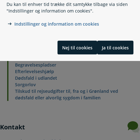
Du kan til enhver tid trække dit samtykke tilbage via siden
Vil du vide mere?
"Indstillinger og information om cookies".
Indstillinger og information om cookies
Relaterede emner
Nej til cookies
Ja til cookies
Dødsfald
Begravelse eller bisættelse
Begravelsespladser
Efterlevelseshjælp
Dødsfald i udlandet
Sorgorlov
Tilskud til rejseudgifter til, fra og i Grønland ved
dødsfald eller alvorlig sygdom i familien
Kontakt