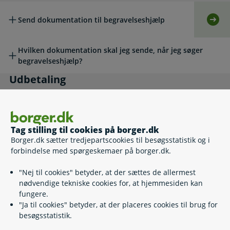
Send dokumentation til begravelseshjælp
Selv
Hvilken dokumentation skal jeg sende, når jeg søger
begravelseshjælp?
Udbetaling
Udbetaling
Hvor meget kan jeg få i begravelseshjælp?
Tag stilling til cookies på borger.dk
Borger.dk sætter tredjepartscookies til besøgsstatistik og i
Hvornår får jeg begravelseshjælp udbetalt?
forbindelse med spørgeskemaer på borger.dk.
"Nej til cookies" betyder, at der sættes de allermest
Andre emner
Andre emner
nødvendige tekniske cookies for, at hjemmesiden kan
fungere.
"Ja til cookies" betyder, at der placeres cookies til brug for
Fuldmagt - hvis du skal hjælpe en pårørende
besøgsstatistik.