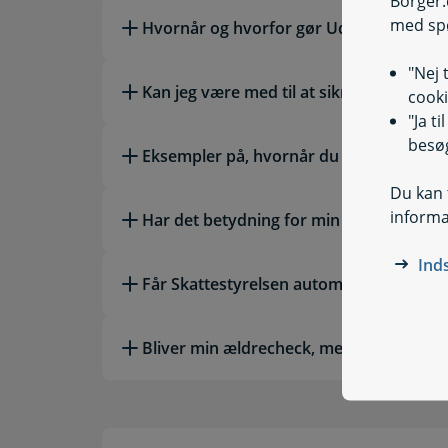
Borger.
med sp
Hvornår og hvorfor gør Udbetaling Dan
"Nej 
Kan jeg være med til at sikre, at jeg får d
cooki
"Ja t
besøg
Eksempler på, hvornår du skal betale pe
Du kan t
informa
Har det betydning for min boligstøtte, h
Ind
Får Skattestyrelsen automatisk besked 
Bliver min ældrecheck, mediecheck og mi