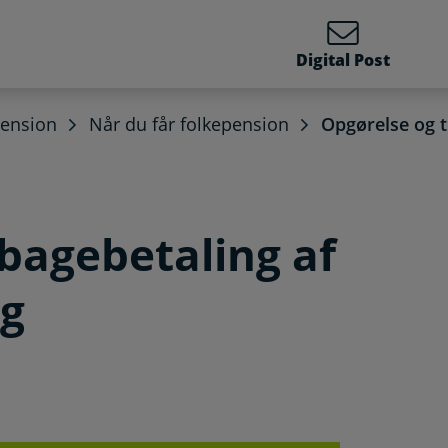
Digital Post
pension
Når du får folkepension
Opgørelse og ti
lbagebetaling af
og