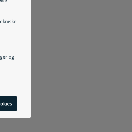
else
tekniske
nger og
cookies