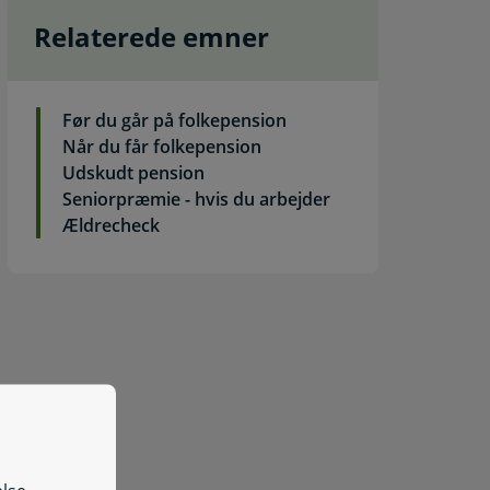
Relaterede emner
Før du går på folkepension
Når du får folkepension
Udskudt pension
Seniorpræmie - hvis du arbejder
Ældrecheck
etal penge tilbage til Udbetaling Danmark