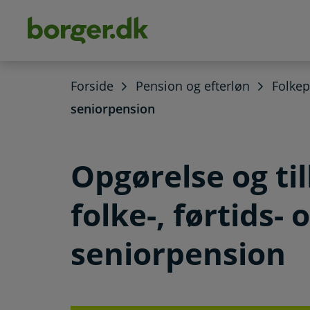
dens
hold
Forside
Pension og efterløn
Folke
seniorpension
Opgørelse og ti
folke-, førtids- 
seniorpension