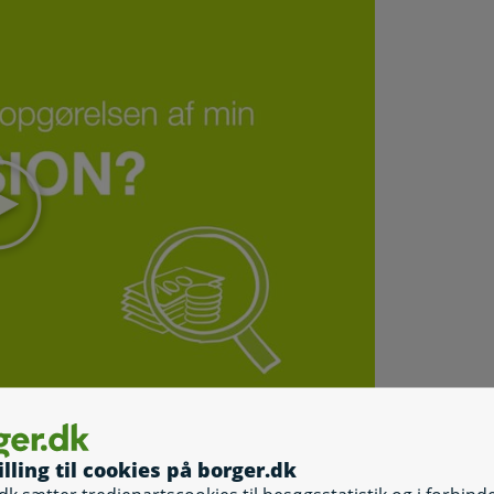
Selvbetjening
Selvbetjening, B
illing til cookies på borger.dk