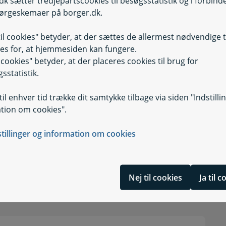
dk sætter tredjepartscookies til besøgsstatistik og i forbind
ørgeskemaer på borger.dk.
mark min pension op?
til cookies" betyder, at der sættes de allermest nødvendige 
en rigtige pension i løbet af året?
es for, at hjemmesiden kan fungere.
il cookies" betyder, at der placeres cookies til brug for
sstatistik.
nsion tilbage eller have mere udbetalt
il enhver tid trække dit samtykke tilbage via siden "Indstilli
tion om cookies".
vis jeg skal have mere pension udbetalt?
stillinger og information om cookies
om opgørelsen af min pension?
t varmetillæg også gjort op?
Nej til cookies
Ja til 