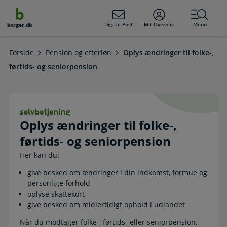
dens
hold
Digital Post
Mit Overblik
Menu
borger.dk
Forside
Pension og efterløn
Oplys ændringer til folke-,
førtids- og seniorpension
Oplys ændringer til folke-, førtids-
Oplys ændringer til folke-,
førtids- og seniorpension
Her kan du:
give besked om ændringer i din indkomst, formue og
personlige forhold
oplyse skattekort
give besked om midlertidigt ophold i udlandet
Når du modtager folke-, førtids- eller seniorpension,