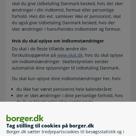
skal du give Udbetaling Danmark besked, hvis der sker
ændringer i din indkomst, formue eller personlige
forhold. Hvis din evt. samlever ikke er pensionist, skal
du også give Udbetaling Danmark besked, hvis der
sker ændringer i hans/hendes indkomster og formue.
Hvis du skal oplyse om indkomstændringer
Du skal i de fleste tilfælde ændre din
forskudsopgørelse på
www.skat.dk
, hvis du skal oplyse
om indkomstændringer. Skattestyrelsen sender
automatisk dine oplysninger til Udbetaling Danmark.
Du skal kun oplyse dine indkomstændringer her, hvis:
du ikke har været pensionist hele kalenderåret
der er sket ændringer i dine personlige forhold, hvis
du fx er blevet enlig eller samlevende
din samlever er blevet pensionist i løbet af året.
Start
Tag stilling til cookies på borger.dk
Borger.dk sætter tredjepartscookies til besøgsstatistik og i