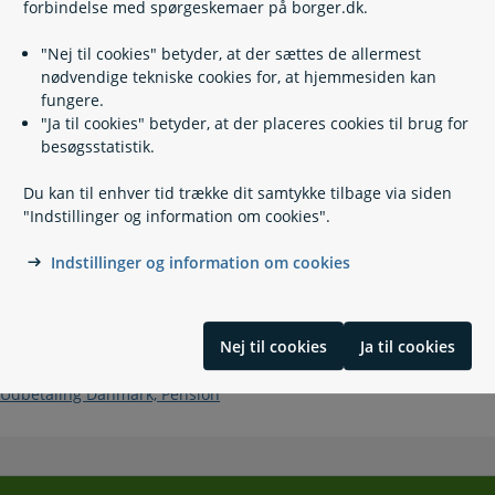
forbindelse med spørgeskemaer på borger.dk.
Sådan gør du
"Nej til cookies" betyder, at der sættes de allermest
nødvendige tekniske cookies for, at hjemmesiden kan
Klik på 'Start'
fungere.
Log ind med MitID
"Ja til cookies" betyder, at der placeres cookies til brug for
Vælg den ændring, du vil oplyse om
besøgsstatistik.
Følg trinnene og udfyld relevante felter
Du kan til enhver tid trække dit samtykke tilbage via siden
Vær opmærksom på, at Udbetaling Danmark først har
"Indstillinger og information om cookies".
modtaget dine oplysninger, når du får vist kvitteringssiden.
Du vil få en kvittering tilsendt.
Indstillinger og information om cookies
Kontakt
Nej til cookies
Ja til cookies
Udbetaling Danmark, Pension