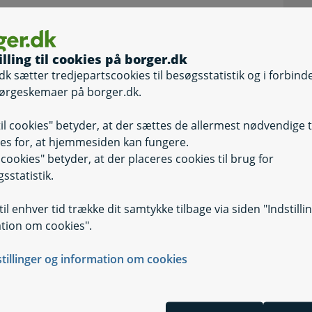
illing til cookies på borger.dk
dk sætter tredjepartscookies til besøgsstatistik og i forbind
n god idé at have disse oplysninger klar:
ørgeskemaer på borger.dk.
terløn
til cookies" betyder, at der sættes de allermest nødvendige 
kender din efterlønssats.
es for, at hjemmesiden kan fungere.
il cookies" betyder, at der placeres cookies til brug for
men du skal åbne beregneren i enten Chrome
sstatistik.
il enhver tid trække dit samtykke tilbage via siden "Indstilli
tion om cookies".
stillinger og information om cookies