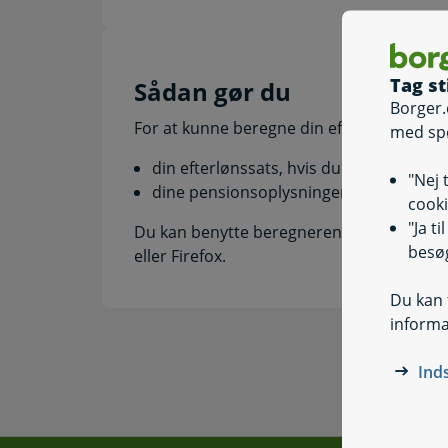
Tag st
Sådan gør du
Borger.
For at kunne beregne din efterløn er det e
med sp
din efterlønssats, hvis du er gået på ef
"Nej 
dine pensionsoplysninger, hvis du ikke 
cooki
"Ja t
Du kan benytte beregneren uden log-in, 
besøg
eller Firefox.
Du kan t
informa
Ind