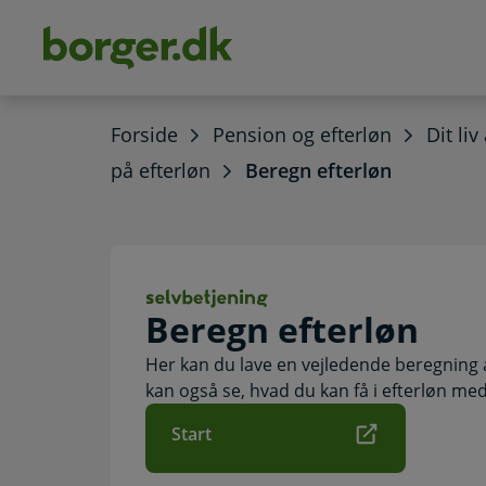
dens
hold
Forside
Pension og efterløn
Dit li
på efterløn
Beregn efterløn
Beregn efterløn.
Beregn efterløn
Her kan du lave en vejledende beregning a
kan også se, hvad du kan få i efterløn med
Start