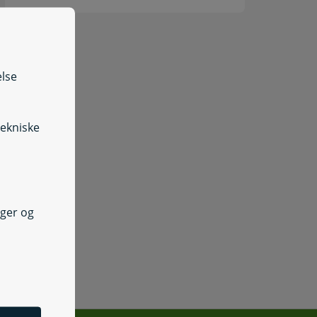
else
tekniske
nger og