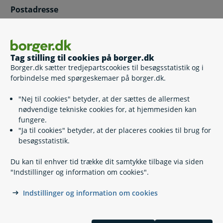
Postadresse
Udbetaling Danmark, Helhedsorienteret Kontrol
Kongens Vænge 8, 3400 Hillerød
Tag stilling til cookies på borger.dk
Borger.dk sætter tredjepartscookies til besøgsstatistik og i
forbindelse med spørgeskemaer på borger.dk.
Anmeld mistanke om snyd
"Nej til cookies" betyder, at der sættes de allermest
Anmeld mistanke om snyd
nødvendige tekniske cookies for, at hjemmesiden kan
fungere.
Anmeld mistanke om sort arbejde mv. til
"Ja til cookies" betyder, at der placeres cookies til brug for
Skattestyrelsen
besøgsstatistik.
Du kan til enhver tid trække dit samtykke tilbage via siden
"Indstillinger og information om cookies".
Enlig eller samlevende
Indstillinger og information om cookies
STAR - pensionister: Hvornår er man enlig eller
samlevende?