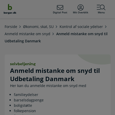
dens
hold
Digital Post
Mit Overblik
Menu
borger.dk
Forside
Økonomi, skat, SU
Kontrol af sociale ydelser
Anmeld mistanke om snyd
Anmeld mistanke om snyd til
Udbetaling Danmark
Anmeld mistanke om snyd til Udbet
Anmeld mistanke om snyd til
Udbetaling Danmark
Her kan du anmelde mistanke om snyd med
familieydelser
barselsdagpenge
boligstøtte
folkepension