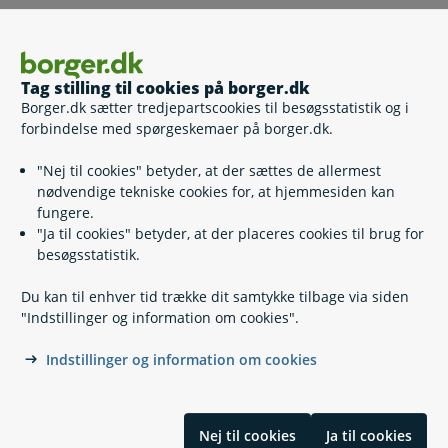
Sådan gør du
Klik på 'Videre' og udfyld felterne.
Tag stilling til cookies på borger.dk
Vedhæft evt. materiale, der kan dokumentere din
Borger.dk sætter tredjepartscookies til besøgsstatistik og i
mistanke om snyd.
forbindelse med spørgeskemaer på borger.dk.
Tjek din anmeldelse igennem og send.
Gem evt. kvitteringen, du får vist på skærmen, hvis du
"Nej til cookies" betyder, at der sættes de allermest
senere ønsker at se, hvad du har skrevet.
nødvendige tekniske cookies for, at hjemmesiden kan
Hvis du skal sende dokumentation, kan du kun vedhæfte 8
fungere.
filer ad gangen.
"Ja til cookies" betyder, at der placeres cookies til brug for
besøgsstatistik.
Du kan til enhver tid trække dit samtykke tilbage via siden
Relaterede emner
"Indstillinger og information om cookies".
Indstillinger og information om cookies
Anmeld mistanke om snyd med Udbetaling Danmarks
ydelser
Hvis du er blevet anmeldt
Sådan udfører Udbetaling Danmark kontrol med
Nej til cookies
Ja til cookies