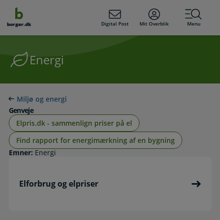
dens
hold
Digital Post
Mit Overblik
Menu
borger.dk
Energi
Miljø og energi
Genveje
Elpris.dk - sammenlign priser på el
Find rapport for energimærkning af en bygning
Emner:
Energi
Elforbrug og elpriser