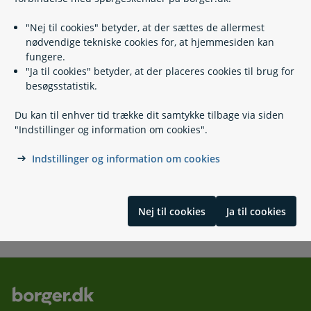
"Nej til cookies" betyder, at der sættes de allermest
Ansøg om eller forny dansk pas
nødvendige tekniske cookies for, at hjemmesiden kan
Når du rejser med pas
fungere.
"Ja til cookies" betyder, at der placeres cookies til brug for
besøgsstatistik.
Kontakt
Du kan til enhver tid trække dit samtykke tilbage via siden
"Indstillinger og information om cookies".
Mariagerfjord Borgerservice - Hadsund
Indstillinger og information om cookies
Mariagerfjord Borgerservice - Hobro
Nej til cookies
Ja til cookies