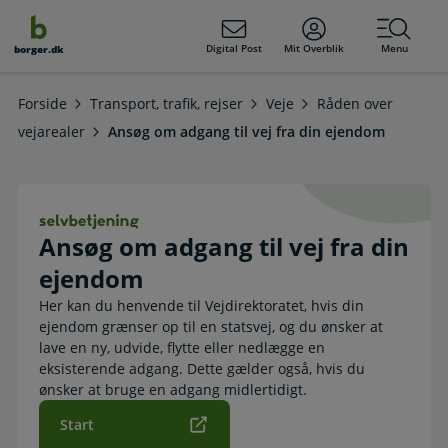
dens
hold
Digital Post
Mit Overblik
Menu
borger.dk
Forside
Transport, trafik, rejser
Veje
Råden over
vejarealer
Ansøg om adgang til vej fra din ejendom
Ansøg om adgang til vej fra din eje
Ansøg om adgang til vej fra din
ejendom
Her kan du henvende til Vejdirektoratet, hvis din
ejendom grænser op til en statsvej, og du ønsker at
lave en ny, udvide, flytte eller nedlægge en
eksisterende adgang. Dette gælder også, hvis du
ønsker at bruge en adgang midlertidigt.
Start