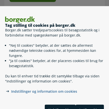
Relaterede emner
Tag stilling til cookies på borger.dk
Borger.dk sætter tredjepartscookies til besøgsstatistik og i
Råden over vejarealer
forbindelse med spørgeskemaer på borger.dk.
Vedligeholdelse af veje
Vejene i snevejr
"Nej til cookies" betyder, at der sættes de allermest
nødvendige tekniske cookies for, at hjemmesiden kan
fungere.
"Ja til cookies" betyder, at der placeres cookies til brug for
besøgsstatistik.
Du kan til enhver tid trække dit samtykke tilbage via siden
"Indstillinger og information om cookies".
Kontakt
Indstillinger og information om cookies
Find din kommune eller anden myndighed