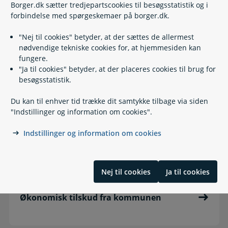
Borger.dk sætter tredjepartscookies til besøgsstatistik og i
forbindelse med spørgeskemaer på borger.dk.
"Nej til cookies" betyder, at der sættes de allermest
nødvendige tekniske cookies for, at hjemmesiden kan
fungere.
Feriedagpenge
"Ja til cookies" betyder, at der placeres cookies til brug for
besøgsstatistik.
Du kan til enhver tid trække dit samtykke tilbage via siden
"Indstillinger og information om cookies".
Socialt frikort
Indstillinger og information om cookies
Nej til cookies
Ja til cookies
Økonomisk tilskud fra kommunen