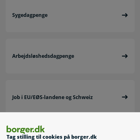
Sygedagpenge
Arbejdsløshedsdagpenge
Job i EU/EØS-landene og Schweiz
Tag stilling til cookies på borger.dk
Dagpenge i udlandet