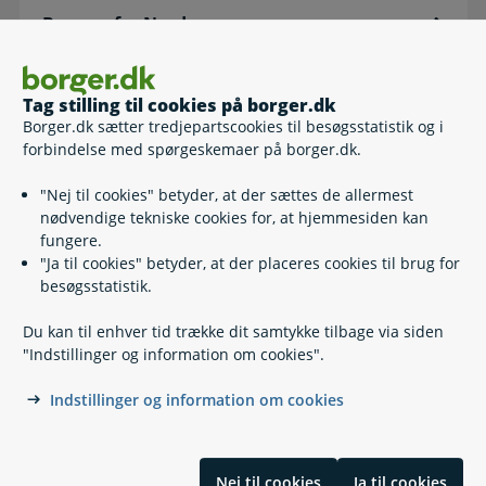
Borgere fra Norden
Tag stilling til cookies på borger.dk
Borger.dk sætter tredjepartscookies til besøgsstatistik og i
forbindelse med spørgeskemaer på borger.dk.
Borgere fra et land uden for EU/EØS
"Nej til cookies" betyder, at der sættes de allermest
nødvendige tekniske cookies for, at hjemmesiden kan
fungere.
"Ja til cookies" betyder, at der placeres cookies til brug for
besøgsstatistik.
Du kan til enhver tid trække dit samtykke tilbage via siden
"Indstillinger og information om cookies".
Kontakt
Indstillinger og information om cookies
Find din kommune eller anden myndighed
Nej til cookies
Ja til cookies