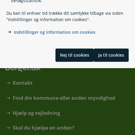
besøgsstatistik.
Udenlandske statsborgere
Du kan til enhver tid trække dit samtykke tilbage via siden
Tidligere danske statsborgere
"Indstillinger og information om cookies".
Danske statsborgere
Indstillinger og information om cookies
Skrevet af Udlændinge- og Integrationsministeriet
Nej til cookies
Ja til cookies
Kontakt
Find din kommune eller anden myndighed
Hjælp og vejledning
Skal du hjælpe en anden?