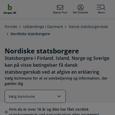
dens
hold
Digital Post
Mit Overblik
Menu
borger.dk
Forside
Udlændinge i Danmark
Dansk statsborgerskab
Nordiske statsborgere
Nordiske statsborgere
Statsborgere i Finland, Island, Norge og Sverige
kan på visse betingelser få dansk
statsborgerskab ved at afgive en erklæring
Vælg kommune for at se selvbetjening og information, der
gælder dig
Læs mere om emnet
Hvis du er over 18 år og ikke har fået nordisk
statsborgerskab ved naturalisation eller ansøgning