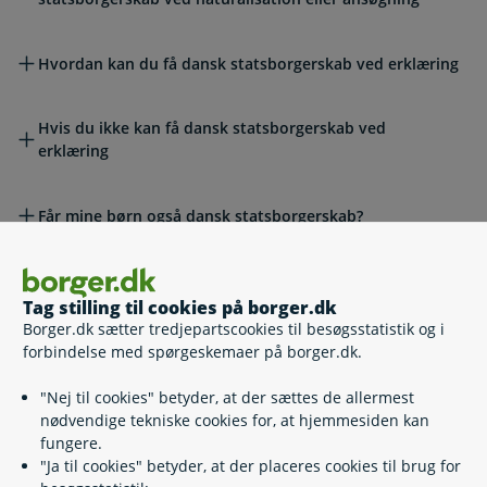
Hvordan kan du få dansk statsborgerskab ved erklæring
Hvis du ikke kan få dansk statsborgerskab ved
erklæring
Får mine børn også dansk statsborgerskab?
Lovgivning
Tag stilling til cookies på borger.dk
Borger.dk sætter tredjepartscookies til besøgsstatistik og i
forbindelse med spørgeskemaer på borger.dk.
Læs også
"Nej til cookies" betyder, at der sættes de allermest
nødvendige tekniske cookies for, at hjemmesiden kan
fungere.
Relaterede emner
"Ja til cookies" betyder, at der placeres cookies til brug for