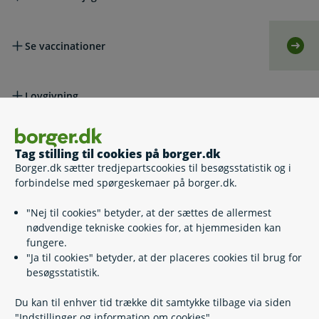
Se vaccinationer
Selv
Lovgivning
Læs også
Tag stilling til cookies på borger.dk
Borger.dk sætter tredjepartscookies til besøgsstatistik og i
forbindelse med spørgeskemaer på borger.dk.
Relaterede emner
"Nej til cookies" betyder, at der sættes de allermest
nødvendige tekniske cookies for, at hjemmesiden kan
Vaccination mod influenza og covid-19
fungere.
Børnevaccinationer
"Ja til cookies" betyder, at der placeres cookies til brug for
HPV-vaccine
besøgsstatistik.
Du kan til enhver tid trække dit samtykke tilbage via siden
Skrevet af redaktionen på sundhed.dk
"Indstillinger og information om cookies".