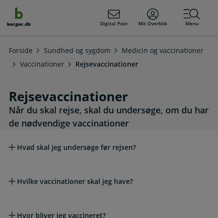
dens
hold
Digital Post
Mit Overblik
Menu
borger.dk
Forside
Sundhed og sygdom
Medicin og vaccinationer
Vaccinationer
Rejsevaccinationer
Rejsevaccinationer
Når du skal rejse, skal du undersøge, om du har
de nødvendige vaccinationer
Læs mere om emnet
Hvad skal jeg undersøge før rejsen?
Hvilke vaccinationer skal jeg have?
Hvor bliver jeg vaccineret?