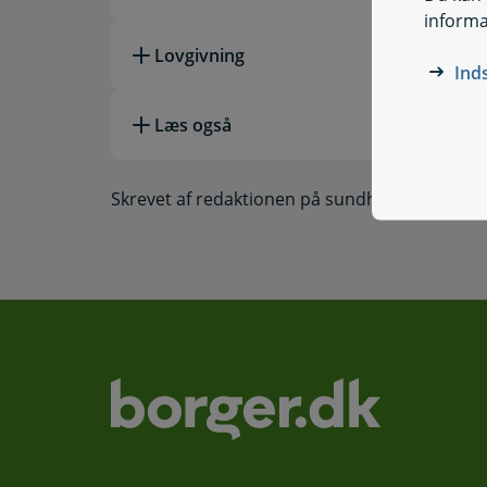
informa
Lovgivning
Ind
Læs også
Skrevet af redaktionen på sundhed.dk