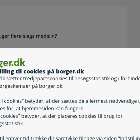
uger flere slags medicin?
Selvbetjening
Selvbetjening, M
illing til cookies på borger.dk
dk sætter tredjepartscookies til besøgsstatistik og i forbind
ørgeskemaer på borger.dk.
Selvbetjening
Selvbetjening, 
til cookies" betyder, at der sættes de allermest nødvendige 
es for, at hjemmesiden kan fungere.
il cookies" betyder, at der placeres cookies til brug for
Selvbetjening
Selvbetjening, S
sstatistik.
Selvbetjening
il enhver tid trække dit samtykke tilbage via siden "Indstilli
Selvbetjening, K