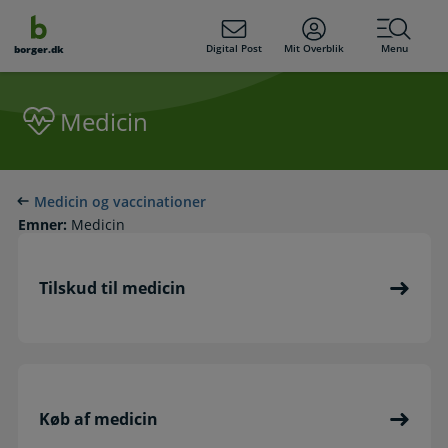
dens
hold
Digital Post
Mit Overblik
Menu
borger.dk
Medicin
Medicin og vaccinationer
Emner:
Medicin
Tilskud til medicin
Køb af medicin