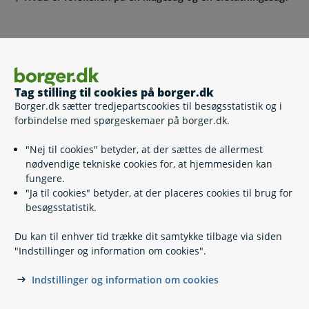
Hvem skal jeg kontakte, hvis jeg har spørgsmål?
Tag stilling til cookies på borger.dk
Lovgivning
Borger.dk sætter tredjepartscookies til besøgsstatistik og i
forbindelse med spørgeskemaer på borger.dk.
Læs også
"Nej til cookies" betyder, at der sættes de allermest
nødvendige tekniske cookies for, at hjemmesiden kan
fungere.
"Ja til cookies" betyder, at der placeres cookies til brug for
Dine muligheder
besøgsstatistik.
Tag guiden, og find ud af, hvor du kan klage, søge
Du kan til enhver tid trække dit samtykke tilbage via siden
erstatning eller søge godtgørelse.
"Indstillinger og information om cookies".
Find det rigtige sted at klage eller søge erstatning
Indstillinger og information om cookies