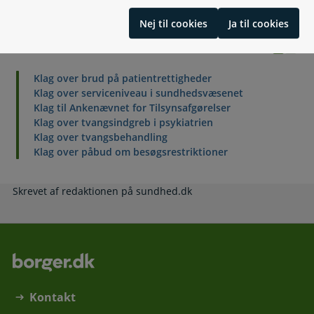
Nej til cookies
Ja til cookies
Relaterede emner
Klag over brud på patientrettigheder
Klag over serviceniveau i sundhedsvæsenet
Klag til Ankenævnet for Tilsynsafgørelser
Klag over tvangsindgreb i psykiatrien
Klag over tvangsbehandling
Klag over påbud om besøgsrestriktioner
Skrevet af redaktionen på sundhed.dk
Kontakt