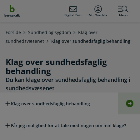
dens
hold
Digital Post
Mit Overblik
Menu
borger.dk
Forside
Sundhed og sygdom
Klag over
sundhedsvæsenet
Klag over sundhedsfaglig behandling
Klag over sundhedsfaglig
behandling
Du kan klage over sundhedsfaglig behandling i
sundhedsvæsenet
Læs mere om emnet
Klag over sundhedsfaglig behandling
Selv
Får jeg mulighed for at tale med nogen om min klage?