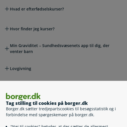
Hvad er efterfødselskurser?
Hvor finder jeg kurser?
Min Graviditet – Sundhedsvæsenets app til dig, der
venter barn
Lovgivning
Læs også
Tag stilling til cookies på borger.dk
Borger.dk sætter tredjepartscookies til besøgsstatistik og i
Relaterede emner
forbindelse med spørgeskemaer på borger.dk.
Undersøgelser i graviditeten
"Nej til cookies" betyder, at der sættes de allermest