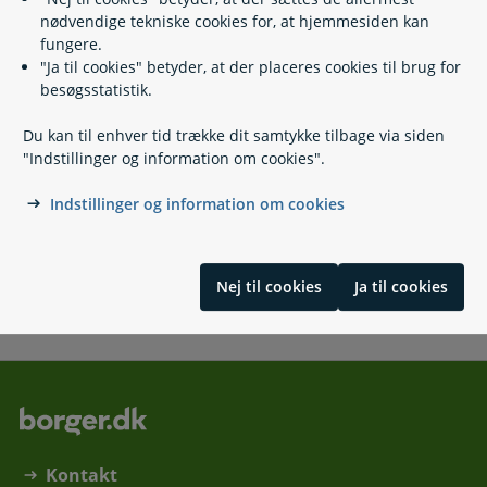
Sundhedsvæsenets anbefalinger til gravide
nødvendige tekniske cookies for, at hjemmesiden kan
Få hjælp til at blive gravid
fungere.
Graviditetstest
"Ja til cookies" betyder, at der placeres cookies til brug for
Fødesteder og -tilbud
besøgsstatistik.
Fødselsregistrering
Faderskab og medmoderskab
Du kan til enhver tid trække dit samtykke tilbage via siden
Hælblodprøve fra nyfødte
"Indstillinger og information om cookies".
Børnehelbredsundersøgelser
Børnevaccinationer
Indstillinger og information om cookies
Undgå graviditet
Abort
Nej til cookies
Ja til cookies
Skrevet af redaktionen på sundhed.dk
Kontakt