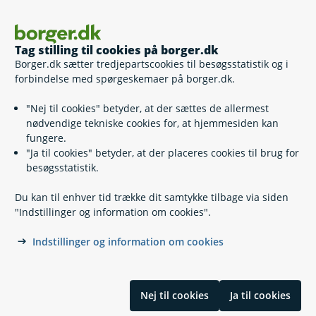
Tag stilling til cookies på borger.dk
Tilskud efter tidligere regler - aftaler
Borger.dk sætter tredjepartscookies til besøgsstatistik og i
forbindelse med spørgeskemaer på borger.dk.
oprettet senest 30. juni 2026
"Nej til cookies" betyder, at der sættes de allermest
nødvendige tekniske cookies for, at hjemmesiden kan
fungere.
"Ja til cookies" betyder, at der placeres cookies til brug for
besøgsstatistik.
Du kan til enhver tid trække dit samtykke tilbage via siden
Kontakt
"Indstillinger og information om cookies".
Indstillinger og information om cookies
Find din kommune eller anden myndighed
Hjælp og vejledning
Nej til cookies
Ja til cookies