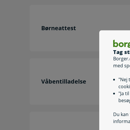
Børneattest
Tag st
Borger.
med sp
"Nej 
Våbentilladelse
cooki
"Ja t
besøg
Du kan t
informa