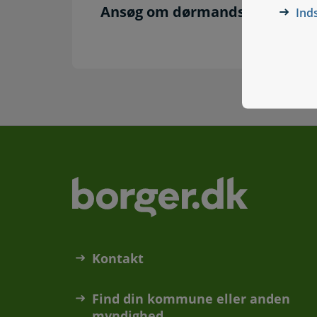
Ansøg om dørmandskort
Ind
Kontakt
Find din kommune eller anden
myndighed