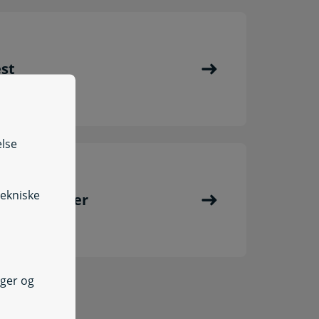
est
else
tekniske
 fartgrænser
nger og