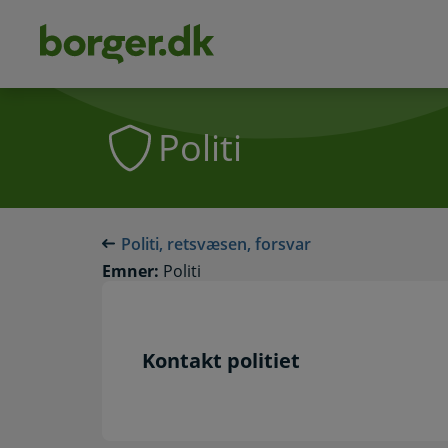
dens
hold
Politi
Politi, retsvæsen, forsvar
Emner:
Politi
Kontakt politiet