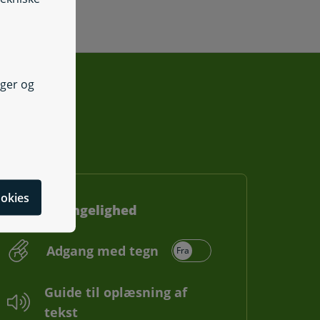
nger og
cookies
Webtilgængelighed
Adgang med tegn
Guide til oplæsning af
tekst