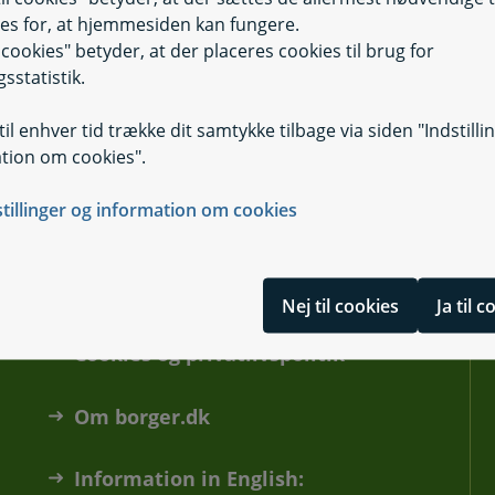
es for, at hjemmesiden kan fungere.
il cookies" betyder, at der placeres cookies til brug for
sstatistik.
il enhver tid trække dit samtykke tilbage via siden "Indstilli
tion om cookies".
stillinger og information om cookies
Tilgængelighedserklæring
Nej til cookies
Ja til 
Cookies og privatlivspolitik
Om borger.dk
Information in English: