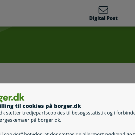
Digital Post
Aflevering af di
illing til cookies på borger.dk
t
Hjemmeværnsudr
dk sætter tredjepartscookies til besøgsstatistik og i forbind
ørgeskemaer på borger.dk.
til cookies" betyder, at der sættes de allermest nødvendige 