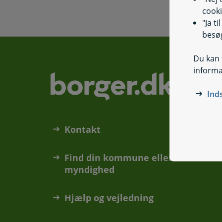
cooki
"Ja t
besøg
Du kan t
informa
Ind
Kontakt
Find din kommune eller anden
myndighed
Hjælp og vejledning