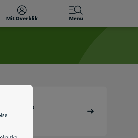
Mit Overblik
Menu
n pårørendes
ustning
else
tekniske