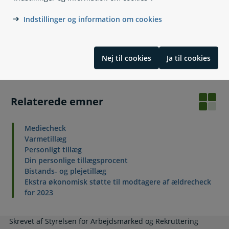
Indstillinger og information om cookies
Lovgivning
Nej til cookies
Ja til cookies
Læs også
Relaterede emner
Mediecheck
Varmetillæg
Personligt tillæg
Din personlige tillægsprocent
Bistands- og plejetillæg
Ekstra økonomisk støtte til modtagere af ældrecheck
for 2023
Skrevet af Styrelsen for Arbejdsmarked og Rekruttering