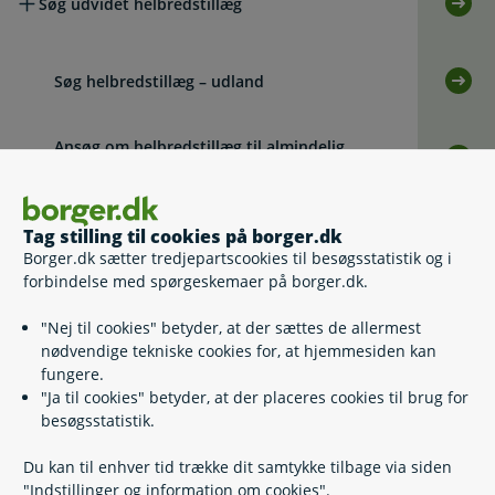
Søg udvidet helbredstillæg
Selv
Søg helbredstillæg – udland
Selv
Ansøg om helbredstillæg til almindelig
Selv
fodbehandling (Ikke lægehenvist)
Anmod om refusion i forbindelse med
Tag stilling til cookies på borger.dk
Selv
udgifter til behandling
Borger.dk sætter tredjepartscookies til besøgsstatistik og i
forbindelse med spørgeskemaer på borger.dk.
Hvad gør jeg, hvis jeg har ubrugte beløb fra udbetaling
af ekstra økonomisk støtte og/eller fødevarecheck?
"Nej til cookies" betyder, at der sættes de allermest
nødvendige tekniske cookies for, at hjemmesiden kan
fungere.
Hvilken betydning har det for mit helbredstillæg, hvis
"Ja til cookies" betyder, at der placeres cookies til brug for
min formue ændrer sig?
besøgsstatistik.
Du kan til enhver tid trække dit samtykke tilbage via siden
Hvis du vil klage
"Indstillinger og information om cookies".