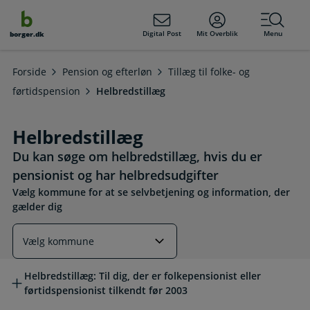
dens
hold
Digital Post
Mit Overblik
Menu
borger.dk
Forside
Pension og efterløn
Tillæg til folke- og
førtidspension
Helbredstillæg
Helbredstillæg
Du kan søge om helbredstillæg, hvis du er
pensionist og har helbredsudgifter
Vælg kommune for at se selvbetjening og information, der
gælder dig
Læs mere om emnet
Helbredstillæg: Til dig, der er folkepensionist eller
førtidspensionist tilkendt før 2003