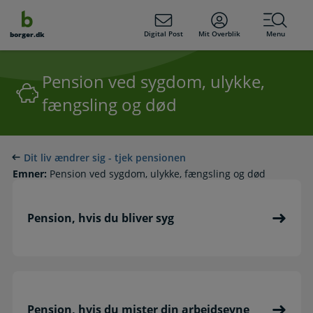
dens
hold
Digital Post
Mit Overblik
Menu
borger.dk
Pension ved sygdom, ulykke,
fængsling og død
Dit liv ændrer sig - tjek pensionen
Emner:
Pension ved sygdom, ulykke, fængsling og død
Pension, hvis du bliver syg
Pension, hvis du mister din arbejdsevne