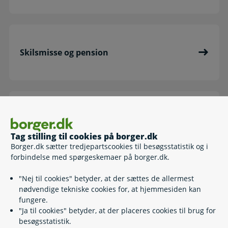
Skilsmisse og pension
Pension, hvis I flytter fra hinanden
Tag stilling til cookies på borger.dk
Borger.dk sætter tredjepartscookies til besøgsstatistik og i
forbindelse med spørgeskemaer på borger.dk.
"Nej til cookies" betyder, at der sættes de allermest
Barsel, orlov og pensionsopsparing
nødvendige tekniske cookies for, at hjemmesiden kan
fungere.
"Ja til cookies" betyder, at der placeres cookies til brug for
besøgsstatistik.