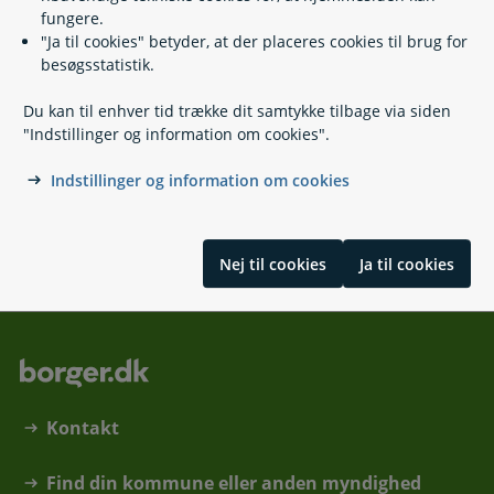
Læs også
fungere.
"Ja til cookies" betyder, at der placeres cookies til brug for
besøgsstatistik.
Relaterede emner
Du kan til enhver tid trække dit samtykke tilbage via siden
"Indstillinger og information om cookies".
Gaver og arveforskud
Skat i forbindelse med dødsbo
Indstillinger og information om cookies
Testamente
Skrevet af Justitsministeriet og Skattestyrelsen
Nej til cookies
Ja til cookies
Kontakt
Find din kommune eller anden myndighed