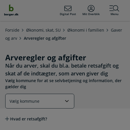
dens
hold
Digital Post
Mit Overblik
Menu
borger.dk
Forside
Økonomi, skat, SU
Økonomi i familien
Gaver
og arv
Arveregler og afgifter
Arveregler og afgifter
Når du arver, skal du bl.a. betale retsafgift og
skat af de indtægter, som arven giver dig
Vælg kommune for at se selvbetjening og information, der
gælder dig
Læs mere om emnet
Hvad er retsafgift?