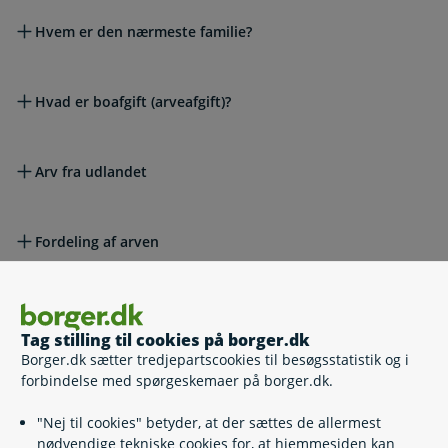
Hvem er den nærmeste familie?
Hvad er boafgift (arveafgift)?
Arv fra udlandet
Fordeling af arven
Domstolenes skifteportal
Selv
Tag stilling til cookies på borger.dk
Borger.dk sætter tredjepartscookies til besøgsstatistik og i
forbindelse med spørgeskemaer på borger.dk.
Lovgivning
"Nej til cookies" betyder, at der sættes de allermest
nødvendige tekniske cookies for, at hjemmesiden kan