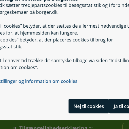
dk sætter tredjepartscookies til besøgsstatistik og i forbind
ørgeskemaer på borger.dk.
til cookies" betyder, at der sættes de allermest nødvendige 
Testamente
es for, at hjemmesiden kan fungere.
il cookies" betyder, at der placeres cookies til brug for
sstatistik.
il enhver tid trække dit samtykke tilbage via siden "Indstilli
tion om cookies".
stillinger og information om cookies
Nej til cookies
Ja til 
Tilgængelighedserklæring