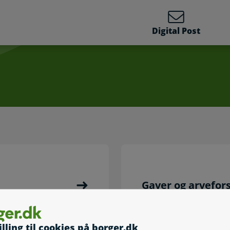
Digital Post
Gaver og arvefor
illing til cookies på borger.dk