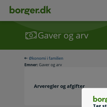
dens
hold
Gaver og arv
Økonomi i familien
Emner:
Gaver og arv
Arveregler og afgifter
Tag st