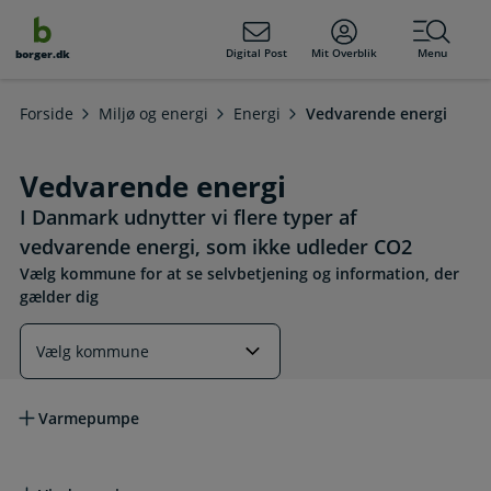
dens
hold
Digital Post
Mit Overblik
Menu
borger.dk
Forside
Miljø og energi
Energi
Vedvarende energi
Vedvarende energi
I Danmark udnytter vi flere typer af
vedvarende energi, som ikke udleder CO2
Vælg kommune for at se selvbetjening og information, der
gælder dig
Læs mere om emnet
Varmepumpe