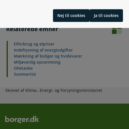
Læs også
Nej til cookies
Ja til cookies
Relaterede emner
Elforbrug og elpriser
Indefrysning af energiudgifter
Mærkning af boliger og hvidevarer
Miljøvenlig opvarmning
Olietanke
Sommertid
Skrevet af Klima-, Energi- og Forsyningsministeriet