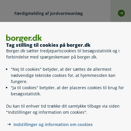
Færdigmelding af jordvarmeanlæg
Selv
Indsend ansøgninger til Byg og Miljø
Selv
Tag stilling til cookies på borger.dk
Borger.dk sætter tredjepartscookies til besøgsstatistik og i
Anmeld skift af ejer for solcelleanlæg eller
forbindelse med spørgeskemaer på borger.dk.
Selv
husstandsvindmølle
"Nej til cookies" betyder, at der sættes de allermest
Anmod om fravalg/genoptagelse af
nødvendige tekniske cookies for, at hjemmesiden kan
Selv
pristillæg til vedvarende energi
fungere.
"Ja til cookies" betyder, at der placeres cookies til brug for
besøgsstatistik.
Hvis du vil klage
Du kan til enhver tid trække dit samtykke tilbage via siden
"Indstillinger og information om cookies".
Lovgivning
Indstillinger og information om cookies