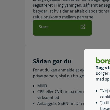
registreret i Tinglysningen, såfremt ansøg
betyder, at hvis der er aftalt dispositions
refusionskonto mellem parterne.
Start
Sådan gør du
Tag st
For at du kan anmelde et ejerskifte for s
Borger.
privatperson, skal du bruge følgende:
med sp
MitID
"Nej 
CPR eller CVR-nr. på den nye ejer, hvi
cooki
virksomhed
"Ja t
Anlæggets GSRN-nr. Din elleverandør 
besøg