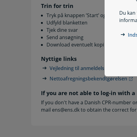
Trin for trin
Du kan t
Tryk på knappen ’Start’ og log ind med 
informa
Udfyld blanketten
Tjek dine svar
Ind
Send ansøgning
Download eventuelt kopi af din blanke
Nyttige links
Vejledning til anmeldelse af ejerskift
Nettoafregningsbekendtgørelsen
If you are not able to log-in with
If you don't have a Danish CPR-number or
mail ens@ens.dk to obtain the correct fo