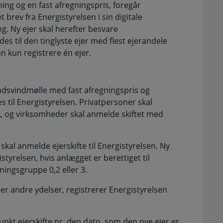
ing og en fast afregningspris, foregår
 brev fra Energistyrelsen i sin digitale
ng. Ny ejer skal herefter besvare
s til den tinglyste ejer med flest ejerandele
kan kun registrere én ejer.
tandsvindmølle med fast afregningspris og
s til Energistyrelsen. Privatpersoner skal
, og virksomheder skal anmelde skiftet med
kal anmelde ejerskifte til Energistyrelsen. Ny
styrelsen, hvis anlægget er berettiget til
gningsgruppe 0,2 eller 3.
eller andre ydelser, registrerer Energistyrelsen
kt ejerskifte pr. den dato, som den nye ejer er