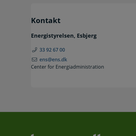
Kontakt
Energistyrelsen, Esbjerg
33 92 67 00
ens@ens.dk
Center for Energiadministration