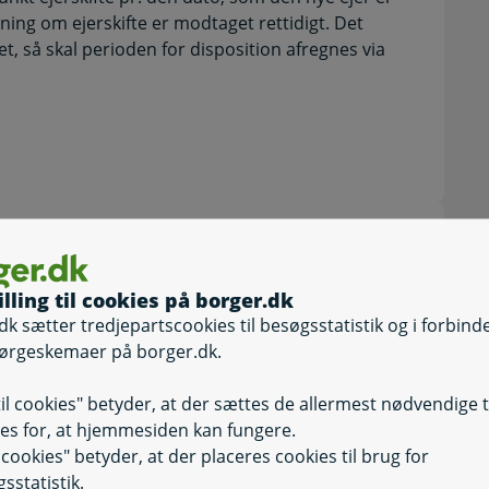
ning om ejerskifte er modtaget rettidigt. Det
ret, så skal perioden for disposition afregnes via
illing til cookies på borger.dk
olcelleanlæg eller husstandsvindmøller som
dk sætter tredjepartscookies til besøgsstatistik og i forbind
ørgeskemaer på borger.dk.
til cookies" betyder, at der sættes de allermest nødvendige 
s der anmeldes på vegne af en anden person eller
es for, at hjemmesiden kan fungere.
il cookies" betyder, at der placeres cookies til brug for
kan oplyse dig om anlæggets GSRN-nr.
sstatistik.