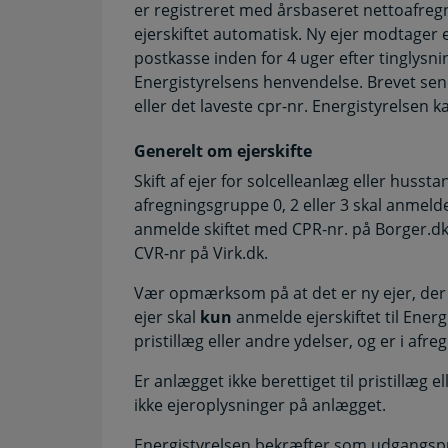
er registreret med årsbaseret nettoafregn
ejerskiftet automatisk. Ny ejer modtager et
postkasse inden for 4 uger efter tinglysni
Energistyrelsens henvendelse. Brevet sende
eller det laveste cpr-nr. Energistyrelsen 
Generelt om ejerskifte
Skift af ejer for solcelleanlæg eller huss
afregningsgruppe 0, 2 eller 3 skal anmelde
anmelde skiftet med CPR-nr. på Borger.dk
CVR-nr på Virk.dk.
Vær opmærksom på at det er ny ejer, der s
ejer skal
kun
anmelde ejerskiftet til Energi
pristillæg eller andre ydelser, og er i afre
Er anlægget ikke berettiget til pristillæg 
ikke ejeroplysninger på anlægget.
Energistyrelsen bekræfter som udgangspun