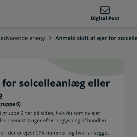
Digital Post
Vedvarende energi
Anmeld skift af ejer for solcel
ejer for solcelleanlæg e
 for solcelleanlæg eller
e
gruppe 6)
i gruppe 6 her på siden, hvis du som ny ejer
sen senest 4 uger efter tinglysning af handlen.
ler, der er ejet i CPR-nummer, og hvor anlægget