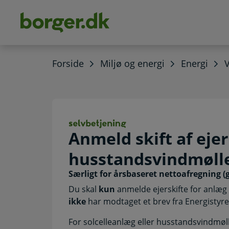
dens
hold
Forside
Miljø og energi
Energi
Anmeld skift af 
Anmeld skift af ejer
husstandsvindmøll
Særligt for årsbaseret nettoafregning (
Du skal
kun
anmelde ejerskifte for anlæg 
ikke
har modtaget et brev fra Energistyrel
For solcelleanlæg eller husstandsvindmøl