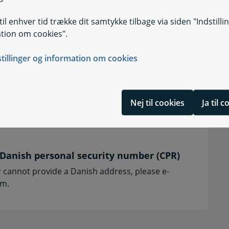
il enhver tid trække dit samtykke tilbage via siden "Indstilli
MitID
tion om cookies".
stillinger og information om cookies
t og anmod om kvittering
Nej til cookies
Ja til 
e for solcelleanlæg eller husstandsvindmølle
 a Danish personal security number (CPR)
 cannot provide a Danish address, please e-
rm.